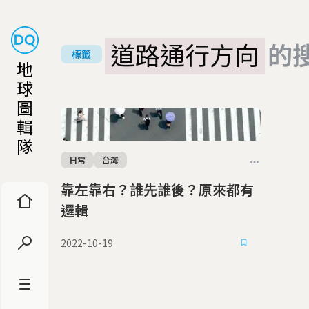
道路通行方向
的
標籤
地
球
圖
輯
隊
日常
台灣
靠左靠右？誰先誰後？原來都有
邏輯
2022-10-19