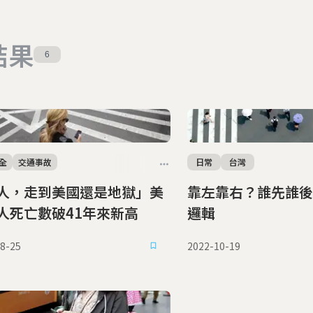
結果
6
全
交通事故
日常
台灣
人，走到美國還是地獄」美
靠左靠右？誰先誰後
人死亡數破41年來新高
邏輯
8-25
2022-10-19