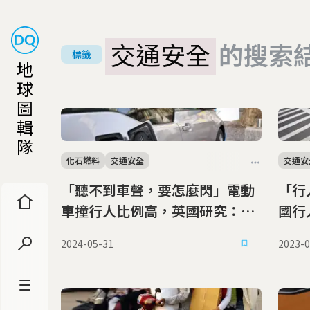
交通安全
的搜索
標籤
地
球
圖
輯
隊
化石燃料
交通安全
交通安
「聽不到車聲，要怎麼閃」電動
「行
車撞行人比例高，英國研究：無
國行
聲不是唯一問題
2024-05-31
2023-0