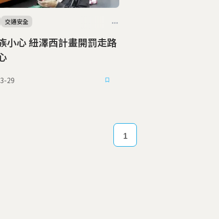
交通安全
族小心 紐澤西計畫開罰走路
心
3-29
1