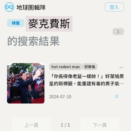
地球圖輯隊
登入
麥克費斯
標籤
1
的搜索結果
hot rodent man
好萊塢
「你長得像老鼠一樣帥！」好萊塢男
星的新標籤，能重建有毒的男子氣概
嗎？
2024-07-10
1 / 1
上一頁
下一頁
上一頁
下一頁