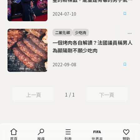
嗎？
2024-07-10
二氧化碳
少吃肉
一個烤肉各自解讀？法國議員稱男人
為顯陽剛不願少吃肉
2022-09-08
1 / 1
上一頁
下一頁
上一頁
下一頁
首頁
搜尋
列表
世界盃
贊助