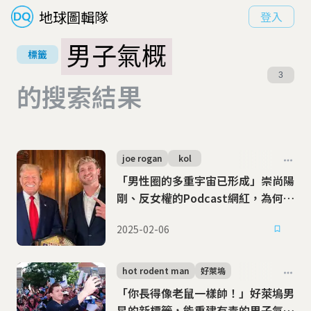
地球圖輯隊
登入
男子氣概
標籤
3
的搜索結果
joe rogan
kol
「男性圈的多重宇宙已形成」崇尚陽
剛、反女權的Podcast網紅，為何能
助川普當選？
2025-02-06
hot rodent man
好萊塢
「你長得像老鼠一樣帥！」好萊塢男
星的新標籤，能重建有毒的男子氣概