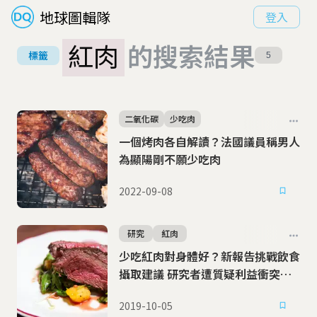
地球圖輯隊
登入
紅肉
的搜索結果
標籤
5
二氧化碳
少吃肉
一個烤肉各自解讀？法國議員稱男人
為顯陽剛不願少吃肉
2022-09-08
研究
紅肉
少吃紅肉對身體好？新報告挑戰飲食
攝取建議 研究者遭質疑利益衝突
(10/05更新)
2019-10-05