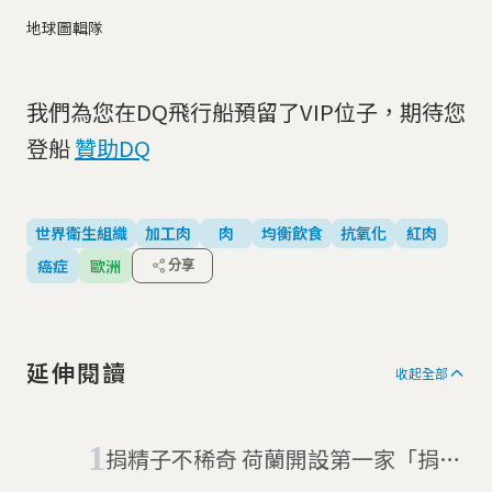
地球圖輯隊
我們為您在DQ飛行船預留了VIP位子，期待您
登船
贊助DQ
世界衛生組織
加工肉
肉
均衡飲食
抗氧化
紅肉
癌症
歐洲
分享
延伸閱讀
收起全部
捐精子不稀奇 荷蘭開設第一家「捐糞