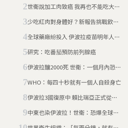
銀行」
世衛說加工肉致癌 我再也不能吃大香
腸或起司培根堡了嗎
少吃紅肉對身體好？新報告挑戰飲食
攝取建議 研究者遭質疑利益衝突
全球藥廠紛投入 伊波拉疫苗明年人體
(10/05更新)
試驗
研究：吃番茄預防前列腺癌
伊波拉釀2000死 世衛：一個月內恐再
增數千病例
WHO：每四十秒就有一個人自殺身亡
伊波拉3國復原中 賴比瑞亞正式從疫
區除名
中東也染伊波拉！世衛：恐爆全球危
機
世界衛生組織：「每兩分鐘，就有一