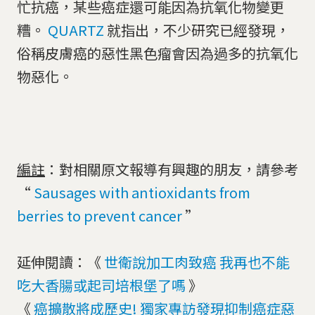
忙抗癌，某些癌症還可能因為抗氧化物變更
糟。
QUARTZ
就指出，不少研究已經發現，
俗稱皮膚癌的惡性黑色瘤會因為過多的抗氧化
物惡化。
編註
：對相關原文報導有興趣的朋友，請參考
“
Sausages with antioxidants from
berries to prevent cancer
”
延伸閱讀：《
世衛說加工肉致癌 我再也不能
吃大香腸或起司培根堡了嗎
》
《
癌擴散將成歷史! 獨家專訪發現抑制癌症惡