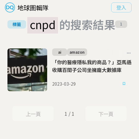
地球圖輯隊
登入
cnpd
的搜索結果
標籤
1
ai
amazon
「你的醫療隱私我的商品？」亞馬遜
收購百間子公司坐擁龐大數據庫
2023-03-29
1 / 1
上一頁
下一頁
上一頁
下一頁