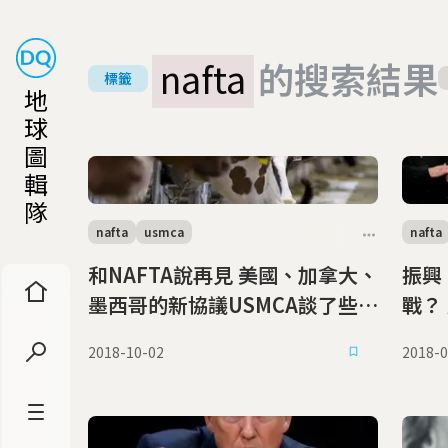
nafta
的搜索結果
標籤
地
球
圖
輯
隊
nafta
usmca
nafta
和NAFTA說再見 美國、加拿大、
振興
墨西哥的新協議USMCA談了些什
戰？
麼？
2018-10-02
2018-0