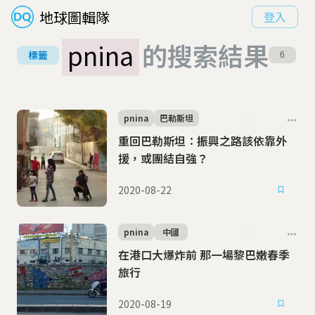
地球圖輯隊
登入
pnina
的搜索結果
標籤
6
pnina
巴勒斯坦
重回巴勒斯坦：振興之路該依靠外
援，或團結自強？
2020-08-22
pnina
中國
在港口大爆炸前 那一場黎巴嫩春季
旅行
2020-08-19