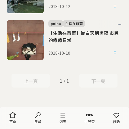
2018-10-12
pnina
生活在首爾
【生活在首爾】從白天到黑夜 市民
的療癒日常
2018-10-10
1 / 1
上一頁
下一頁
上一頁
下一頁
首頁
搜尋
列表
世界盃
贊助