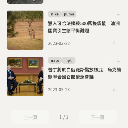
nike
puma
獵人可合法撲殺500萬隻袋鼠 澳洲
國寶引生態平衡難題
2023-03-28
nato
npt
普丁將於白俄羅斯儲放核武 烏克蘭
籲聯合國召開緊急會議
2023-03-28
1 / 1
上一頁
下一頁
上一頁
下一頁