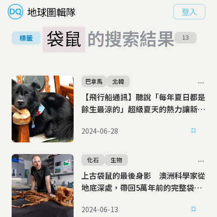
地球圖輯隊
登入
袋鼠
的搜索結果
標籤
13
巴拿馬
北韓
【飛行船通訊】聽說「每年夏日都是
餘生最涼的」超級夏天的熱力讓新鮮
人都不新鮮了
2024-06-28
化石
生物
上古袋鼠的最後身影 澳洲科學家從
地底深處，帶回5萬年前的完整袋鼠
化石
2024-06-13