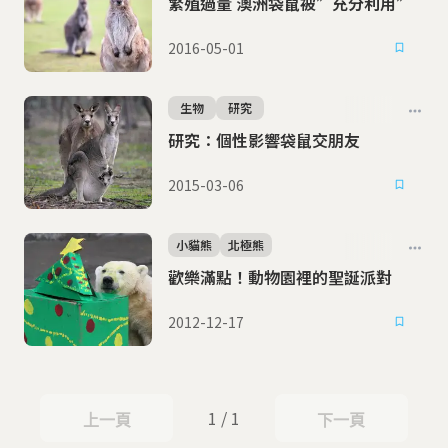
繁殖過量 澳洲袋鼠被”充分利用”
2016-05-01
生物
研究
研究：個性影響袋鼠交朋友
2015-03-06
小貓熊
北極熊
歡樂滿點！動物園裡的聖誕派對
2012-12-17
1 / 1
上一頁
下一頁
上一頁
下一頁