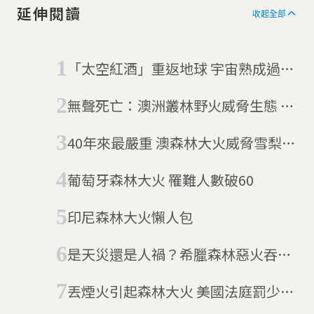
延伸閱讀
眾，讓「事實」能真正被看
收起全部
見。讓人們清楚食品產業到底
是怎麼一回事， 讓食品業在媒
體的監督下，使民眾免除對於
「太空紅酒」重返地球 宇宙熟成過的
食的擔心受怕。
紅酒風味如何？
無聲死亡：澳洲叢林野火威脅生態 學
者估4.8億隻動物被燒死
40年來最嚴重 澳森林大火威脅雪梨市
民
葡萄牙森林大火 罹難人數破60
印尼森林大火懶人包
是天災還是人禍？希臘森林惡火吞噬
觀光村
丟煙火引起森林大火 美國法庭罰少年