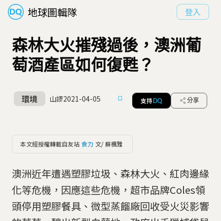
地球圖輯隊
登入
森林大火摧殘過後，澳洲葡
萄酒產區如何復甦？
環境
山謬
2021-04-05
支持
分享
DQ
本文經授權轉載自友站
食力
文/ 蘇楓雅
澳洲近年遭遇塑膠垃圾、森林大火、紅肉邊緣
化等危機，因應這些危機，超市品牌Coles領
頭停用塑膠餐具、微型蒸餾廠回收受火災影響