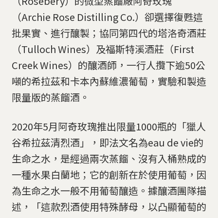
（Rosebery）的微型蒸餾廠阿奇玫瑰
（Archie Rose Distilling Co.）卻選擇復甦這
批果實、進行釀製；協同第四代的塔洛奇酒莊
（Tulloch Wines）及福斯特溪酒莊（First
Creek Wines）的釀酒師，一行人攬下逾50公
噸的希拉茲和卡本內蘇維濃葡萄，實驗和製造
限量版的蒸餾酒。
2020年5月阿奇玫瑰推出限量1000瓶的「獵人
谷希拉茲清烈酒」，即法文名為eau de vie的
生命之水，是經過兩次蒸餾、沒有入桶熟成的
一種水果白蘭地；它的創新在於使用葡萄，因
為生命之水一般不用葡萄釀造。據釀酒團隊描
述，「這款烈酒使用特殊酵母，以凸顯葡萄的