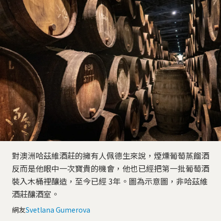
對澳洲哈茲維酒莊的擁有人佩德生來說，煙燻葡萄蒸餾酒
反而是他眼中一次寶貴的機會，他也已經把第一批葡萄酒
裝入木桶裡釀造，至今已經 3年。圖為示意圖，非哈茲維
酒莊釀酒室。
網友
Svetlana Gumerova