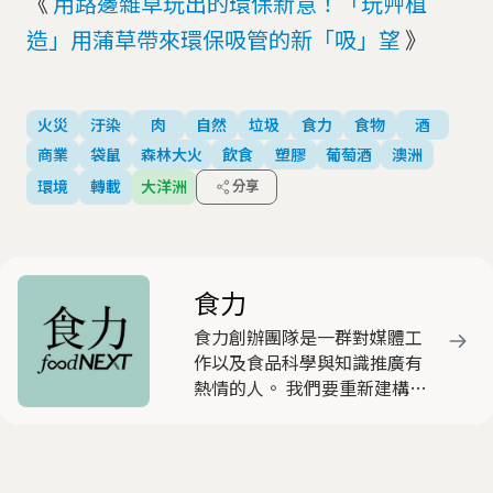
《
用路邊雜草玩出的環保新意！「玩艸植
造」用蒲草帶來環保吸管的新「吸」望
》
火災
汙染
肉
自然
垃圾
食力
食物
酒
商業
袋鼠
森林大火
飲食
塑膠
葡萄酒
澳洲
環境
轉載
大洋洲
分享
食力
食力創辦團隊是一群對媒體工
作以及食品科學與知識推廣有
熱情的人。 我們要重新建構民
眾對食的信任，把過去被恐
嚇、被誤解、被斷章取義的食
品安全事件，用正確、知識與
理性的角度，提供給閱聽大