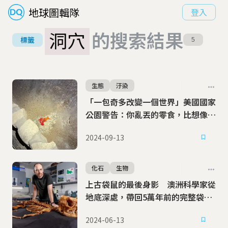
地球圖輯隊
登入
洞穴
的搜索結果
標籤
5
生態
汙染
「一包奇多改變一個世界」美國國家
公園警告：你亂丟的零食，比想像中
更危險
2024-09-13
化石
生物
上古袋鼠的最後身影 澳洲科學家從
地底深處，帶回5萬年前的完整袋鼠
化石
2024-06-13