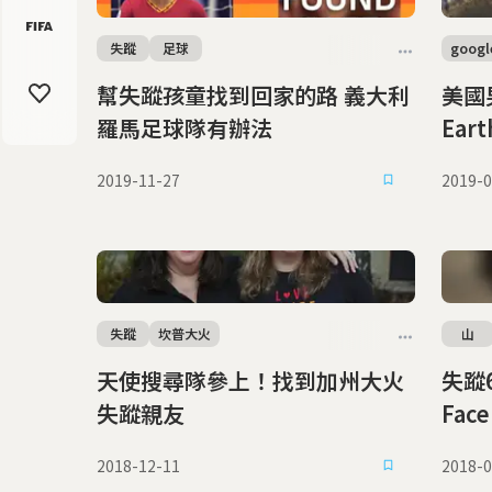
失蹤
足球
googl
幫失蹤孩童找到回家的路 義大利
美國男子
羅馬足球隊有辦法
Ear
2019-11-27
2019-0
失蹤
坎普大火
山
天使搜尋隊參上！找到加州大火
失蹤64年 
失蹤親友
Fa
2018-12-11
2018-0