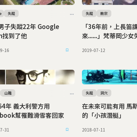
e
失蹤
失蹤
教宗
失蹤22年 Google
「36年前，上長笛
th找到了他
來......」梵蒂岡少女失
棺尋找遺骨
9-16
2019-07-12
山難
失蹤
洞穴
義大利警方用
在未來可能有用 馬斯克留給泰國
cebook幫罹難滑雪客回家
的「小孩潛艇」
7-31
2018-07-11