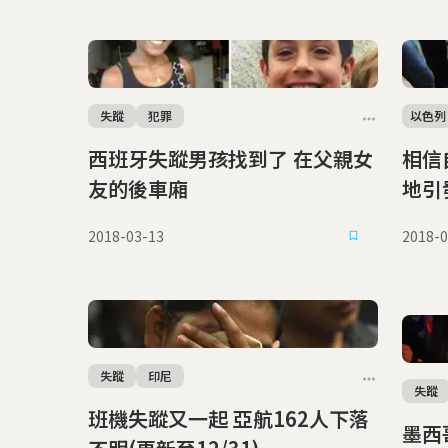
失蹤
犯罪
以色列
西班牙失蹤男孩找到了 在父親女
相信
友的後車廂
地引
2018-03-13
2018-0
失蹤
印尼
失蹤
班機失蹤又一起 亞航162人下落
墨西