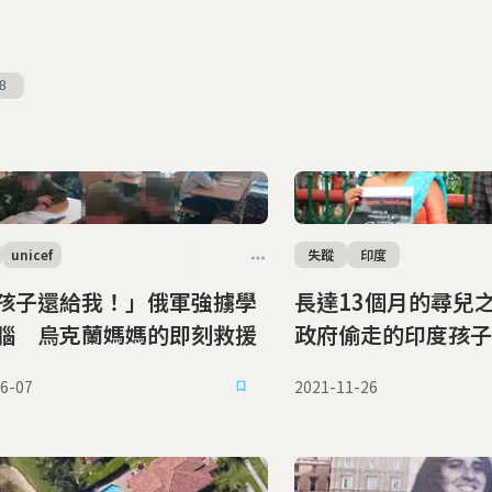
8
unicef
失蹤
印度
孩子還給我！」俄軍強擄學
長達13個月的尋兒
腦 烏克蘭媽媽的即刻救援
政府偷走的印度孩子
6-07
2021-11-26