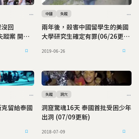
中國
失蹤
課沒回
兩年後，殺害中國留學生的美國
蹤案 開石
大學研究生確定有罪(06/26更
新)
2019-06-26
失蹤
洞穴
洞窟驚魂16天 泰國首批受困少年
出洞 (07/09更新)
2018-07-09