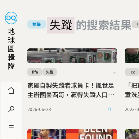
失蹤
的搜索結果
標籤
1
地
球
圖
輯
隊
fifa
失蹤
icc
家屬自製失蹤者球員卡！諷世足
「把
主辦國墨西哥，贏得失蹤人口
童洗
「世界冠軍」
2026-06-23
2023-0