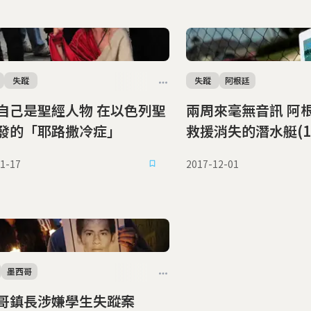
失蹤
失蹤
阿根廷
自己是聖經人物 在以色列聖
兩周來毫無音訊 阿
發的「耶路撒冷症」
救援消失的潛水艇(12
1-17
2017-12-01
墨西哥
哥鎮長涉嫌學生失蹤案