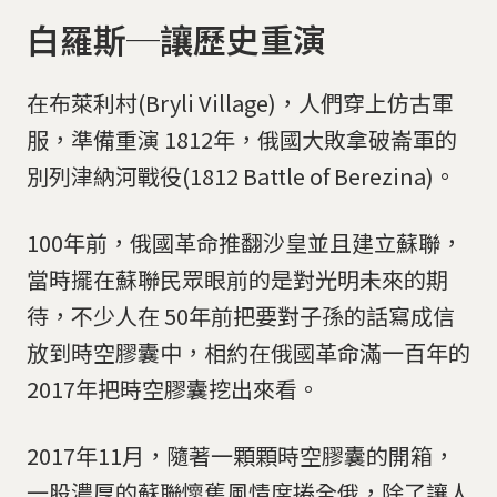
白羅斯─讓歷史重演
在布萊利村(Bryli Village)，人們穿上仿古軍
服，準備重演 1812年，俄國大敗拿破崙軍的
別列津納河戰役(1812 Battle of Berezina)。
100年前，俄國革命推翻沙皇並且建立蘇聯，
當時擺在蘇聯民眾眼前的是對光明未來的期
待，不少人在 50年前把要對子孫的話寫成信
放到時空膠囊中，相約在俄國革命滿一百年的
2017年把時空膠囊挖出來看。
2017年11月，隨著一顆顆時空膠囊的開箱，
一股濃厚的蘇聯懷舊風情席捲全俄，除了讓人