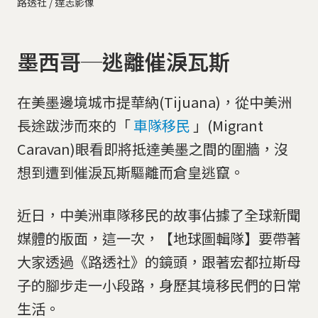
路透社 / 達志影像
墨西哥─逃離催淚瓦斯
在美墨邊境城市提華納(Tijuana)，從中美洲
長途跋涉而來的「
車隊移民
」(Migrant
Caravan)眼看即將抵達美墨之間的圍牆，沒
想到遭到催淚瓦斯驅離而倉皇逃竄。
近日，中美洲車隊移民的故事佔據了全球新聞
媒體的版面，這一次，【地球圖輯隊】要帶著
大家透過《路透社》的鏡頭，跟著宏都拉斯母
子的腳步走一小段路，身歷其境移民們的日常
生活。