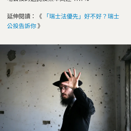
延伸閱讀：《
「瑞士法優先」好不好？瑞士
公投告訴你
》