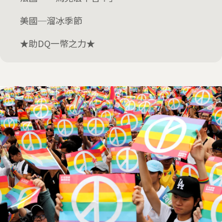
美國─溜冰季節
★助DQ一幣之力★