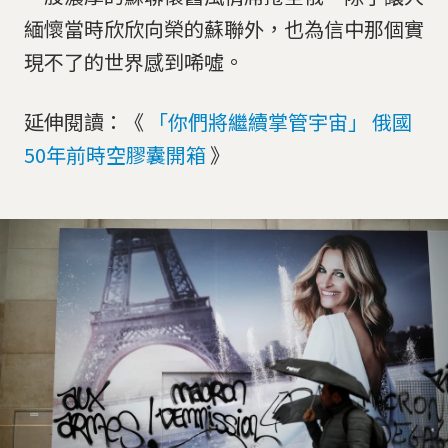
緬懷當時欣欣向榮的蘇聯外，也為信中那個實
現不了的世界感到唏噓。
延伸閱讀：《
「你們將繼續掌管宇宙」 俄國
50年前時空膠囊開箱
》