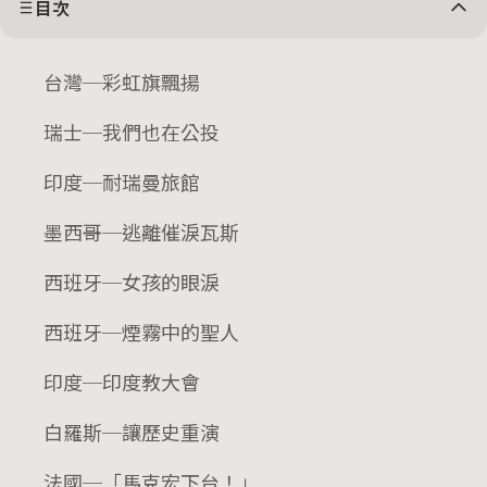
目次
台灣─彩虹旗飄揚
瑞士─我們也在公投
印度─耐瑞曼旅館
墨西哥─逃離催淚瓦斯
西班牙─女孩的眼淚
西班牙─煙霧中的聖人
印度─印度教大會
白羅斯─讓歷史重演
法國─「馬克宏下台！」