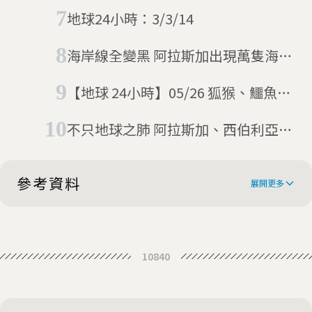
啦！
地球24小時：3/3/14
海岸線全變黑 阿拉斯加出現萬隻海象
聚集
【地球 24小時】05/26 狐猴、鱷魚與
電子琴
不只地球之肺 阿拉斯加、西伯利亞極
圈也一片火海
參考資料
展開更多
French musher was leading
10840
Iditarod, but then his dogs quit
The Iditarod leader’s dogs went
on strike after he yelled at them
Nicolas Petit Stalls And Pete Kaiser