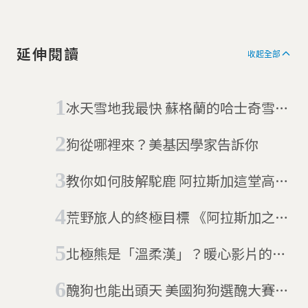
延伸閱讀
收起全部
冰天雪地我最快 蘇格蘭的哈士奇雪橇
犬競賽
狗從哪裡來？美基因學家告訴你
教你如何肢解駝鹿 阿拉斯加這堂高中
課不一樣
荒野旅人的終極目標 《阿拉斯加之
死》巴士被移開(06/22更新)
北極熊是「溫柔漢」？暖心影片的殘
酷真相
醜狗也能出頭天 美國狗狗選醜大賽來