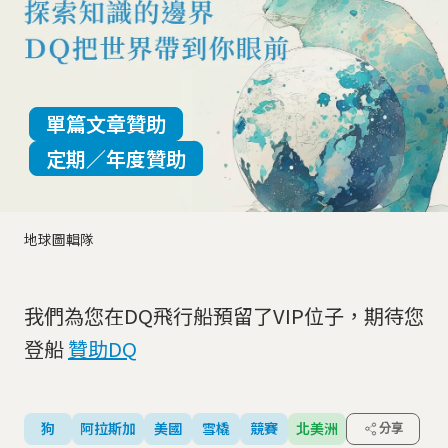
單篇文章贊助
定期／年度贊助
地球圖輯隊
我們為您在DQ飛行船預留了VIP位子，期待您
登船
贊助DQ
狗
阿拉斯加
美國
雪橇
競賽
北美洲
分享