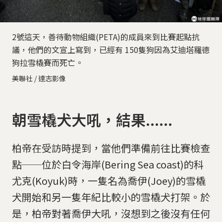
2號這天，善待動物組織(PETA)的成員來到比賽起點抗
議，他們的文宣上寫到，已經有 150隻狗因為艾迪塔羅德
狗拉雪橇賽而死亡。
美聯社 / 達志影像
朝雪橇犬大吼，結果......
柏帝在受訪時提到，當他們準備前往比賽檢查
點──位於白令海岸(Bering Sea coast)的科
尤克(Koyuk)時，一隻名為喬伊(Joey)的雪橇
犬開始和另一隻年紀比較小的雪橇犬打架。於
是，柏帝對著喬伊大吼，沒想到之後沒有任何