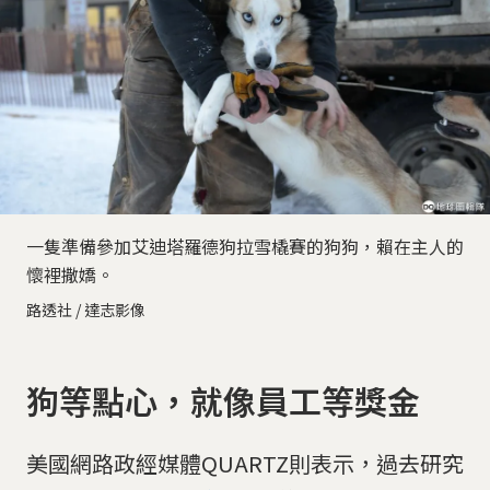
一隻準備參加艾迪塔羅德狗拉雪橇賽的狗狗，賴在主人的
懷裡撒嬌。
路透社 / 達志影像
狗等點心，就像員工等獎金
美國網路政經媒體QUARTZ則表示，過去研究