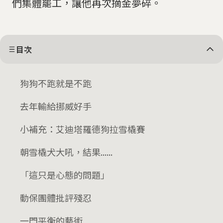
們集體罷工，讓他再次摘金夢碎。
目次
狗狗不跑就是不跑
去年輸給挪威好手
小補充：艾迪塔羅德狗拉雪橇賽
朝雪橇犬大吼，結果......
「這只是心態的問題」
動保團體批評殘忍
一門平衡的藝術