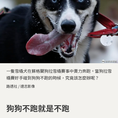
一隻雪橇犬在蘇格蘭狗拉雪橇賽事中賣力奔跑。當狗拉雪
橇賽好手碰到狗狗不跑的時候，究竟該怎麼辦呢？
路透社 / 達志影像
狗狗不跑就是不跑