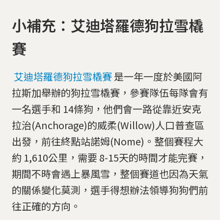
小補充：艾迪塔羅德狗拉雪橇
賽
艾迪塔羅德狗拉雪橇賽
是一年一度於美國阿
拉斯加舉辦的狗拉雪橇賽，參賽隊伍每隊會有
一名選手和 14條狗，他們會一路從靠近安克
拉治(Anchorage)的威柔(Willow)人口普查區
出發，前往終點站諾姆(Nome)。整個賽程大
約 1,610公里，需要 8-15天的時間才能完賽，
期間不時會遇上暴風雪，整個賽道也因為天氣
的關係變化莫測，選手得想辦法領導狗狗們前
往正確的方向。