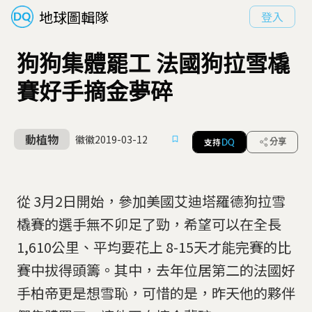
地球圖輯隊
登入
狗狗集體罷工 法國狗拉雪橇
賽好手摘金夢碎
動植物
徽徽
2019-03-12
支持
分享
DQ
從 3月2日開始，參加美國艾迪塔羅德狗拉雪
橇賽的選手無不卯足了勁，希望可以在全長
1,610公里、平均要花上 8-15天才能完賽的比
賽中拔得頭籌。其中，去年位居第二的法國好
手柏帝更是想雪恥，可惜的是，昨天他的夥伴