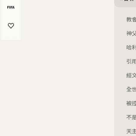
教
神
哈
引
經
全
被
不
天