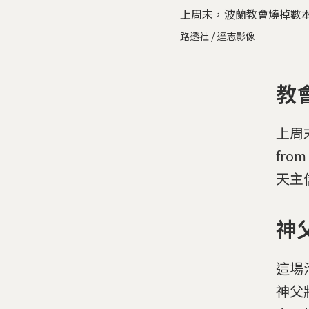
上周末，波蘭教會燒掉數
路透社 / 達志影像
教
上周
fr
天主
神
這場
神父