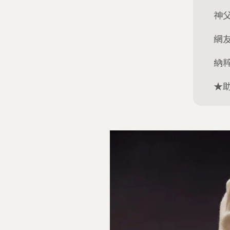
神
網
納
★