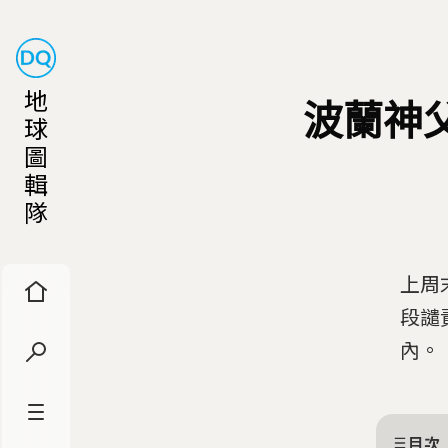
地
波蘭神
球
圖
輯
隊
上周
段譴
內。
目次