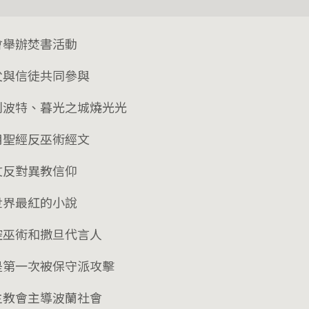
會舉辦焚書活動
父與信徒共同參與
利波特、暮光之城燒光光
用聖經反巫術經文
文反對異教信仰
世界最紅的小說
控巫術和撒旦代言人
是第一次被保守派攻擊
主教會主導波蘭社會