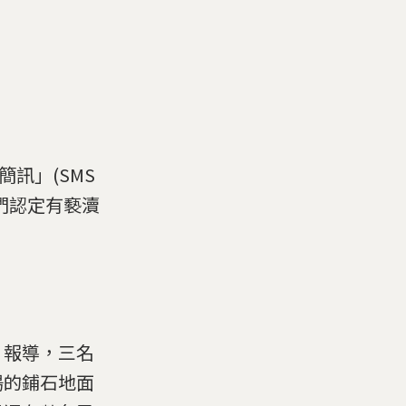
。
簡訊」(SMS
他們認定有褻瀆
》報導，三名
場的鋪石地面