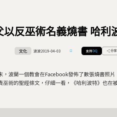
父以反巫術名義燒書 哈利
文化
波波
2019-04-03
支持
分享
DQ
末，波蘭一個教會在Facebook發佈了數張燒書照
責巫術的聖經條文，仔細一看，《哈利波特》也在