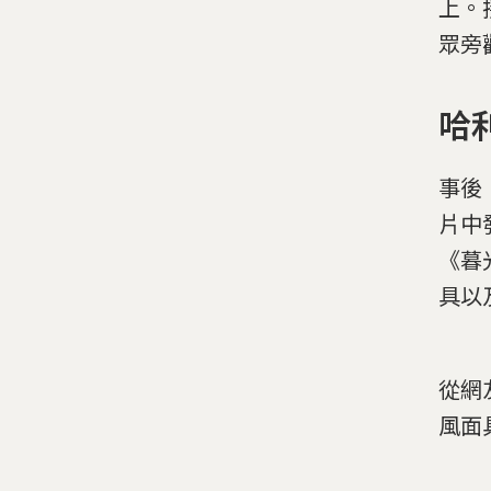
上。
眾旁
哈
事後
片中
《暮
具以及
從網
風面