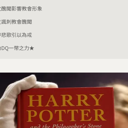
父醜聞影響教會形象
友諷刺教會醜聞
粹悲歌引以為戒
助DQ一幣之力★