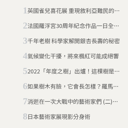
英國雀兒喜花展 重現敘利亞難民的花
園
法國羅浮宮30周年紀念作品一日全毀
藝術家：完美詮釋
千年老樹 科學家解開銀杏長壽的秘密
氣候變化干擾，將來楓紅可能成絕響
2022「年度之樹」出爐！這棵樹是民
主運動的見證者
如果樹木有臉，它會長怎樣？羅馬藝
術家的「給臉」行動
消逝在一次大戰中的藝術家們 (二)：
埃貢．席勒
日本藝術家展現影分身術