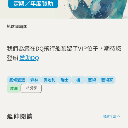
定期／年度贊助
地球圖輯隊
我們為您在DQ飛行船預留了VIP位子，期待您
登船
贊助DQ
氣候變遷
森林
奧地利
瑞士
樹
藝術
藝術家
歐洲
分享
延伸閱讀
收起全部