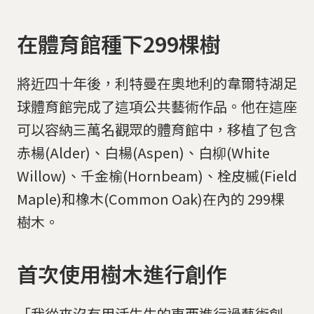
在體育館種下299棵樹
將近四十年後，利特曼在奧地利的韋爾特湖足
球體育館完成了這項公共藝術作品。他在這座
可以容納三萬名觀眾的體育館中，移植了包含
赤楊(Alder)、白楊(Aspen)、白柳(White
透過「把樹木變成觀賞對象」的手段，瑞士藝術家利特曼
Willow)、千金榆(Hornbeam)、栓皮槭(Field
希望能引發民眾進一步思考自然環境的存在。
Maple)和橡木(Common Oak)在內的 299棵
網友
For Forest
樹木。
首次使用樹木進行創作
「我從來沒有用活生生的東西進行過藝術創