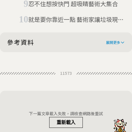
忍不住想按快門 超吸睛藝術大集合
就是要你靠近一點 藝術家讓垃圾現新
意
參考資料
展開更多
Austrian football stadium hosts
11573
forest as dystopian vision comes to
Forest grows in the middle of a
life
football stadium
The Austrian football stadium with
a forest on the pitch – in pictures
下一篇文章載入失敗，請檢查網路後重試
重新載入