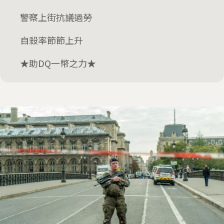
警察上街抗議過勞
自殺率節節上升
★助DQ一幣之力★