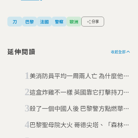
刀
巴黎
法國
警察
歐洲
分享
延伸閱讀
收起全部
美消防員平均一周兩人亡 為什麼他們
要自殺？
這盒炸雞不一樣 英國靠它打擊持刀犯
罪
殺了一個中國人後 巴黎警方點燃華裔
怒火
巴黎聖母院大火 哥德尖塔、「森林」
被燒毀