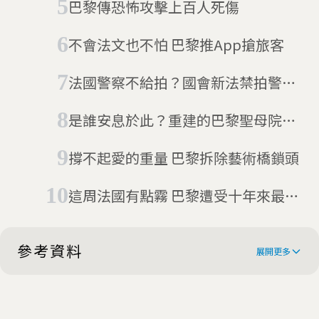
巴黎傳恐怖攻擊上百人死傷
不會法文也不怕 巴黎推App搶旅客
法國警察不給拍？國會新法禁拍警察
惹議
是誰安息於此？重建的巴黎聖母院意
外挖掘14世紀人形石棺
撐不起愛的重量 巴黎拆除藝術橋鎖頭
這周法國有點霧 巴黎遭受十年來最嚴
重空污侵擾
參考資料
展開更多
As it happened: Police staffer goes