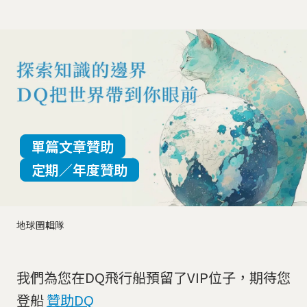
單篇文章贊助
定期／年度贊助
地球圖輯隊
我們為您在DQ飛行船預留了VIP位子，期待您
登船
贊助DQ