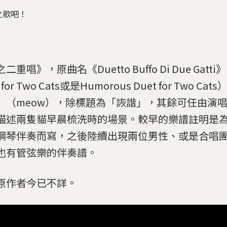
之歌吧！
二重唱》，原曲名《Duetto Buffo Di Due Gatti
 for Two Cats或是Humorous Duet for Two C
」（meow），除標題為「詼諧」，其餘可任由演
描述兩隻貓早晨梳洗時的場景。較早的樂譜註明是
鋼琴伴奏而寫，之後陸續出現兩位男性、或是合唱
也有管弦樂的伴奏譜。
原作者今已不詳。