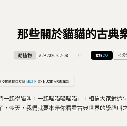
那些關於貓貓的古典
動植物
泥仔
2020-02-08
支持
分
DQ
經授權轉載自友站
MUZIK
文/ MUZIK AIR編輯部
們一起學貓叫，一起喵喵喵喵喵」，相信大家對這
了，今天，我們就要來帶你看看古典世界的學貓叫