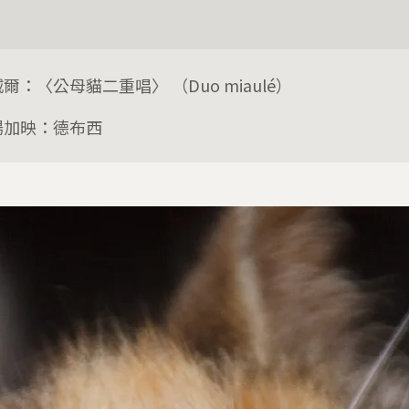
爾：〈公母貓二重唱〉 （Duo miaulé）
場加映：德布西