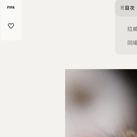
目次
拉威
同