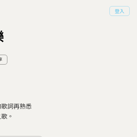
登入
樂
享
句歌詞再熟悉
之歌。