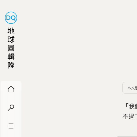
地
球
圖
輯
隊
本文
「我
不過