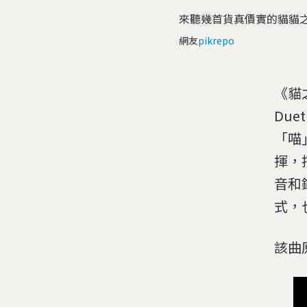
來聽幾首貨真價實的貓貓
網友
pikrepo
《貓之
Duet
「喵
揮，
音和
式，
該曲