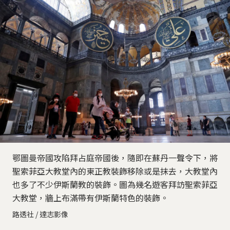
鄂圖曼帝國攻陷拜占庭帝國後，隨即在蘇丹一聲令下，將
聖索菲亞大教堂內的東正教裝飾移除或是抹去，大教堂內
也多了不少伊斯蘭教的裝飾。圖為幾名遊客拜訪聖索菲亞
大教堂，牆上布滿帶有伊斯蘭特色的裝飾。
路透社 / 達志影像