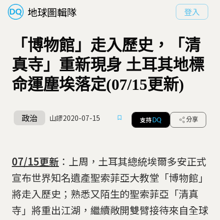
地球圖輯隊
登入
「博物館」走入歷史，「清
真寺」重新現身 土耳其地標
命運塵埃落定(07/15更新)
政治
山謬
2020-07-15
支持
分享
DQ
07/15更新
：上周，土耳其總統埃爾多安正式
宣布世界知名遺產聖索菲亞大教堂「博物館」
將走入歷史；熟悉又陌生的聖索菲亞「清真
寺」將重出江湖，繼續敞開雙臂接待來自全球