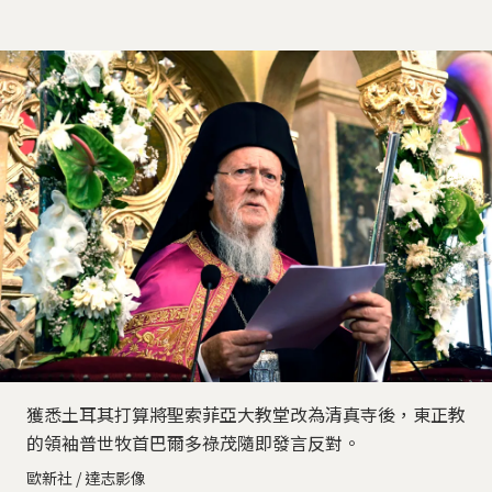
獲悉土耳其打算將聖索菲亞大教堂改為清真寺後，東正教
的領袖普世牧首巴爾多祿茂隨即發言反對。
歐新社 / 達志影像