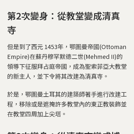
第2次變身：從教堂變成清真
寺
但是到了西元 1453年，鄂圖曼帝國(Ottoman
Empire)在蘇丹穆罕默德二世(Mehmed II)的
領導下征服拜占庭帝國，成為聖索菲亞大教堂
的新主人，並下令將其改建為清真寺。
於是，鄂圖曼土耳其的建築師著手進行改建工
程，移除或是遮掩許多教堂內的東正教裝飾並
在教堂四周加上尖塔。