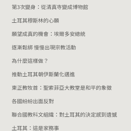
第3次變身：從清真寺變成博物館
土耳其穆斯林的心願
願望成真的機會：埃爾多安總統
逐漸鬆綁 慢慢出現宗教活動
為什麼這樣做？
推動土耳其朝伊斯蘭化邁進
東正教牧首：聖索菲亞大教堂是和平的象徵
各國紛紛出面反對
聯合國教科文組織：對土耳其的決定感到遺憾
土耳其：這是家務事