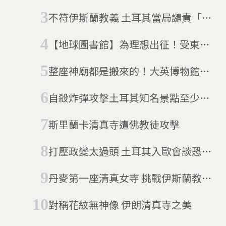
塞爾大清真寺
不符伊斯蘭教義 土耳其當局譴責「邪
惡之眼」護身符
【地球圖書館】為理想出征！受東方
召喚的十字軍運動
整座神廟都是搬來的！大英博物館
——帕德嫩神廟石雕
自殺炸彈攻擊土耳其知名景點至少10
死
斯里蘭卡清真寺遭佛教徒攻擊
打壓政變太過頭 土耳其入歐會談恐泡
湯
丹麥第一座清真女寺 挑戰伊斯蘭教男
性至上
對稱花紋無神像 伊朗清真寺之美