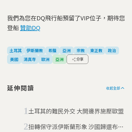
我們為您在DQ飛行船預留了VIP位子，期待您
登船
贊助DQ
土耳其
伊斯蘭教
希臘
亞洲
宗教
東正教
政治
美國
清真寺
歐洲
亞洲
分享
延伸閱讀
收起全部
土耳其的難民外交 大開邊界施壓歐盟
扭轉保守派伊斯蘭形象 沙國歸還布魯