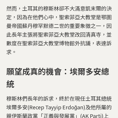
然而，土耳其的穆斯林卻不大滿意凱末爾的決
定，因為在他們心中，聖索菲亞大教堂是鄂圖
曼帝國蘇丹穆罕默德二世的重要象徵之一，因
此長年主張將聖索菲亞大教堂改回清真寺，並
數度在聖索菲亞大教堂博物館外抗議，表達訴
求。
願望成真的機會：埃爾多安總
統
穆斯林們長年的訴求，終於在現任土耳其總統
埃爾多安(Recep Tayyip Erdoğan)及他所屬的
親伊斯蘭政黨「正義與發展黨」(AK Parti)上