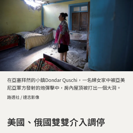
在亞塞拜然的小鎮Dondar Quschi，一名婦女家中被亞美
尼亞軍方發射的炮彈擊中，房內屋頂被打出一個大洞。
路透社 / 達志影像
美國、俄國雙雙介入調停