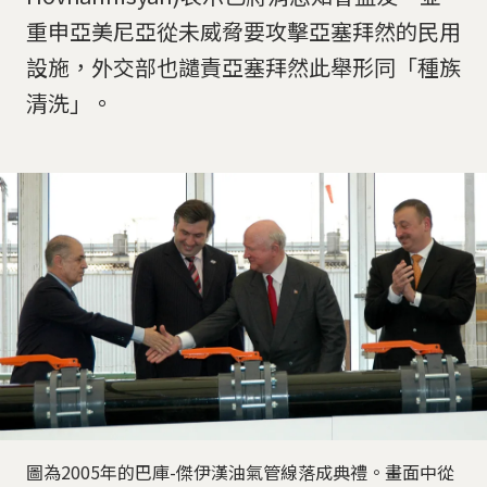
重申亞美尼亞從未威脅要攻擊亞塞拜然的民用
設施，外交部也譴責亞塞拜然此舉形同「種族
清洗」。
圖為2005年的巴庫-傑伊漢油氣管線落成典禮。畫面中從