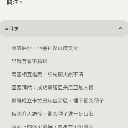
關注。
目次
亞美尼亞、亞塞拜然再度交火
早就互看不順眼
兩國相互指責，誰先開火說不清
亞塞拜然：成功擊落亞美尼亞無人機
蘇聯成立卡拉巴赫自治區，埋下衝突種子
俄國介入調停，衝突種子進一步茁壯
表面上的停火協議，零星交火仍發生