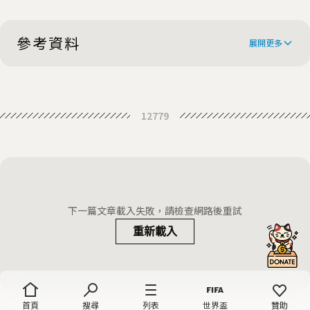
參考資料
展開更多
Azerbaijan warns of risks to
12779
Caspian energy exports from
Clashes Resume on Volatile
conflict with Armenia
Armenian-Azerbaijani Border
Armenia-Azerbaijan Border
Fighting Escalates; 16 Killed
Nagorno-Karabakh profile
下一篇文章載入失敗，請檢查網路後重試
重新載入
首頁
搜尋
列表
世界盃
贊助