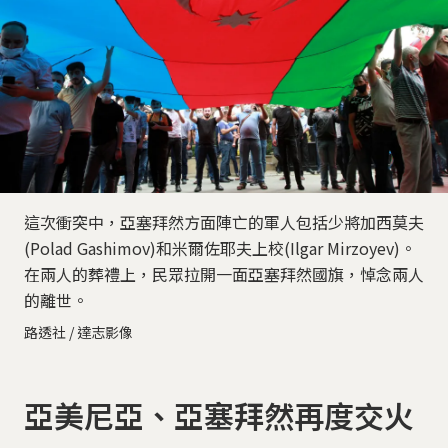
這次衝突中，亞塞拜然方面陣亡的軍人包括少將加西莫夫
(Polad Gashimov)和米爾佐耶夫上校(Ilgar Mirzoyev)。
在兩人的葬禮上，民眾拉開一面亞塞拜然國旗，悼念兩人
的離世。
路透社 / 達志影像
亞美尼亞、亞塞拜然再度交火