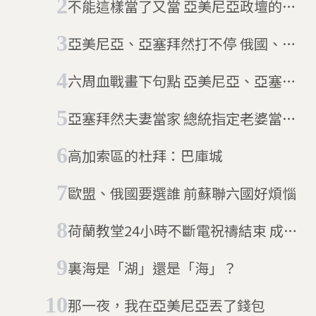
不能這樣當了又當 亞美尼亞政壇的和
平革命
亞美尼亞、亞塞拜然打不停 俄國、土
耳其背後下盤棋
六周血戰畫下句點 亞美尼亞、亞塞拜
然街頭兩樣情
亞塞拜然夫妻當家 總統指定老婆當副
手
高加索區的杜拜：巴庫城
歐盟、俄國要選誰 前蘇聯六國好煩惱
荷蘭教堂24小時不斷電祝禱結束 成功
讓難民留下來(1/31更新)
裏海是「湖」還是「海」？
那一夜，我在亞美尼亞丟了錢包