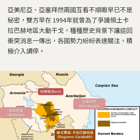
亞美尼亞、亞塞拜然兩國互看不順眼早已不是
秘密，雙方早在 1994年就曾為了爭議領土卡
拉巴赫地區大動干戈，種種歷史背景下讓這回
衝突消息一傳出，各國勢力紛紛表達關注，積
極介入調停。