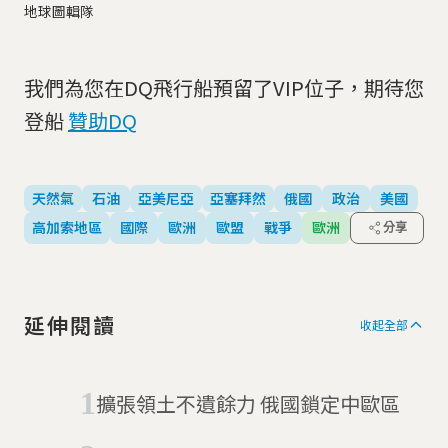
地球圖輯隊
我們為您在DQ飛行船預留了VIP位子，期待您
登船
贊助DQ
天然氣
石油
亞美尼亞
亞塞拜然
俄國
政治
美國
高加索地區
國際
歐洲
歐盟
戰爭
歐洲
分享
延伸閱讀
收起全部
擴張領土不遺餘力 俄國鎖定中歐區