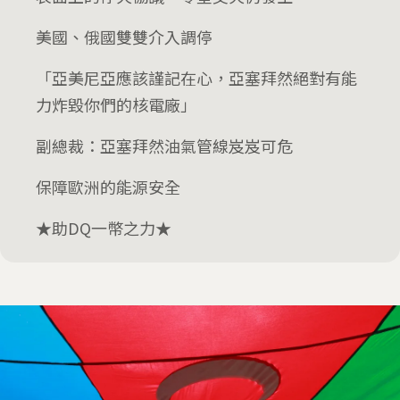
美國、俄國雙雙介入調停
「亞美尼亞應該謹記在心，亞塞拜然絕對有能
力炸毀你們的核電廠」
副總裁：亞塞拜然油氣管線岌岌可危
保障歐洲的能源安全
★助DQ一幣之力★