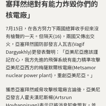
塞拜然絕對有能力炸毀你們的
核電廠」
7月15日，在各方努力下兩國總算收手迎來沒
有槍聲的一天。但隔天(16)，兩國又傳出交
火，亞塞拜然國防部發言人瓦吉(Vagif
Dargyakhly)更發表聲明：「亞美尼亞應該謹
記在心，我方先進的飛彈系統有能力精準攻擊
亞美尼亞西方的梅薩默爾核電廠(Metsamor
nuclear power plant)，重創亞美尼亞。」
獲悉亞塞拜然威脅攻擊核電廠言論後，亞美尼
亞發言人霍夫漢尼斯楊(Artsrun
Hovhannisyan)表示已將消息知會盟友，並