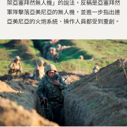
架亞塞拜然無人機」的說法，反稱是亞塞拜然
軍隊擊落亞美尼亞的無人機，並進一步指出連
亞美尼亞的火炮系統、操作人員都受到重創。