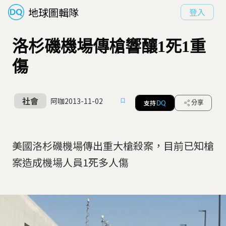
地球圖輯隊
登入
洛杉磯機場傳槍響釀1死1重
傷
社會
阿咖
2013-11-02
支持
分享
DQ
美國洛杉磯機場傳出重大槍殺案，目前已知槍
案造成機場人員1死多人傷