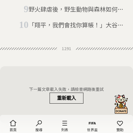
洛杉磯奧運：禁止興建蚊子館
野火肆虐後，野生動物與森林如何存
活？大自然的火場求生之道
「翔平，我們會找你算帳！」大谷翔
平轟出界外球敲壞看台螢幕
1291
下一篇文章載入失敗，請檢查網路後重試
重新載入
首頁
搜尋
列表
世界盃
贊助