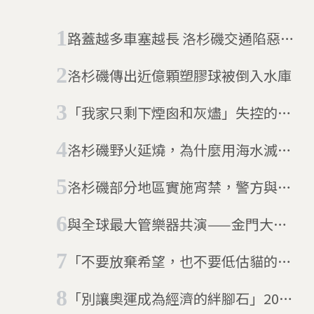
路蓋越多車塞越長 洛杉磯交通陷惡性
循環
洛杉磯傳出近億顆塑膠球被倒入水庫
「我家只剩下煙囪和灰燼」失控的洛
杉磯野火，上千棟建築遭祝融、18萬
洛杉磯野火延燒，為什麼用海水滅火
人緊急撤離
是最後選擇？
洛杉磯部分地區實施宵禁，警方與民
眾對峙升級、各地民怨抗議四起
與全球最大管樂器共演——金門大橋
的哼聲二重奏
「不要放棄希望，也不要低估貓的堅
強」 洛杉磯野火後失蹤兩個月的貓與
「別讓奧運成為經濟的絆腳石」2028
82歲主人重逢