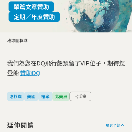
單篇文章贊助
定期／年度贊助
地球圖輯隊
我們為您在DQ飛行船預留了VIP位子，期待您
登船
贊助DQ
洛杉磯
美國
槍案
北美洲
分享
延伸閱讀
收起全部