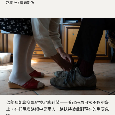
路透社 / 達志影像
普蘭迪妮彎身幫維拉尼綁鞋帶——看起來再日常不過的舉
止，在托尼奧洛眼中是兩人一路扶持彼此到現在的重要象