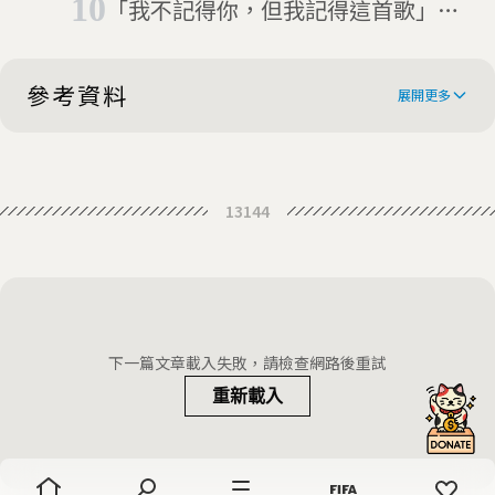
「我不記得你，但我記得這首歌」阿
姆斯特丹音樂廳裡的特別合唱團，讓
失智症家庭重拾笑容
參考資料
展開更多
Losing my grandfather to dementia
13144
during the pandemic
下一篇文章載入失敗，請檢查網路後重試
重新載入