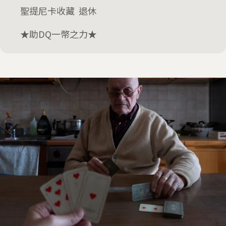
聖提尼卡收藏 退休
★助DQ一幣之力★