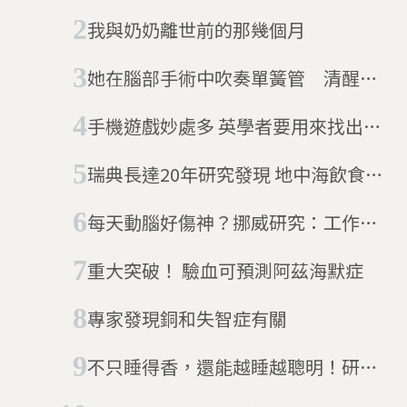
麼事？
我與奶奶離世前的那幾個月
她在腦部手術中吹奏單簧管 清醒手
術助帕金森患者重拾音樂人生
手機遊戲妙處多 英學者要用來找出失
智症
瑞典長達20年研究發現 地中海飲食無
法預防失智症
每天動腦好傷神？挪威研究：工作越
無聊越易罹患失智
重大突破！ 驗血可預測阿茲海默症
專家發現銅和失智症有關
不只睡得香，還能越睡越聰明！研
究：聞香入眠能增強認知和記憶力