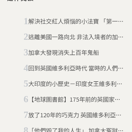
的顏色」、有「英語實驗
室」、有「Debug」…，知識
的滲透是不可思議、恍然大
解決社交紅人煩惱的小法寶 「第一張
悟，會讓英文走入靈魂。英語
商業聖誕卡」上架拍賣
入魂，像傳說中的拉麵口味，
逃離美國一路向北 非法入境者的加拿
吸一口，一口入魂。讀英語島
雜誌，終於在英語裡找到知識
大夢
加拿大發現消失上百年鬼船
趣味和品味。
回到英國維多利亞時代 當時的人們也
有Netflix
大印度的小歷史－印度女王維多利亞
的秘密：見不得光的藍顏知己
【地球圖書館】175年前的英國家庭
每天吃什麼？一窺維多利亞時代倫敦
放了120年的巧克力 英國維多利亞女
市民的餐桌
王的勞軍禮物
「他們毀了我的人生」 加拿大冤獄受