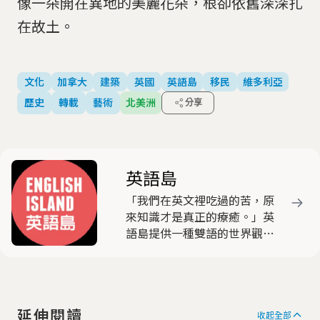
像一朵開在異地的美麗花朵，根卻依舊深深扎
在故土。
文化
加拿大
建築
英國
英語島
移民
維多利亞
歷史
轉載
藝術
北美洲
分享
英語島
「我們在英文裡吃過的苦，原
來知識才是真正的療癒。」英
語島提供一種雙語的世界觀，
包含社會創新、商業、科技、
文化、旅行。這本雜誌很有
趣，我們也不特別教英文，但
你讀了英文自然就變好。我們
延伸閱讀
有「世界旅行家」、有「知識
收起全部