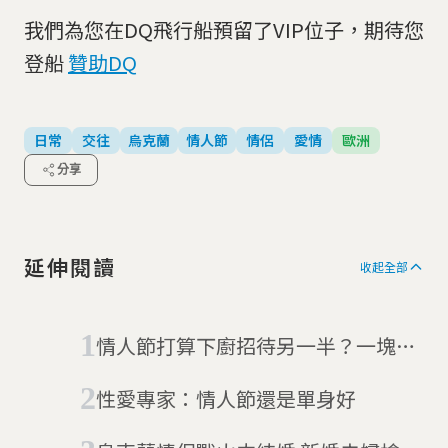
我們為您在DQ飛行船預留了VIP位子，期待您
登船
贊助DQ
日常
交往
烏克蘭
情人節
情侶
愛情
歐洲
分享
延伸閱讀
收起全部
情人節打算下廚招待另一半？一塊好
桌巾，讓你的晚餐約會更完美！
性愛專家：情人節還是單身好