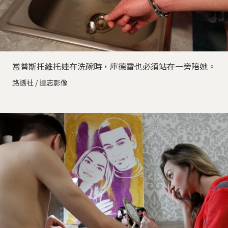
當普斯托維托娃在洗碗時，庫德雷也必須站在一旁陪她。
路透社 / 達志影像