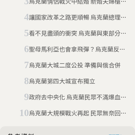
烏克蘭情侶戰火中結婚 新婚夫婦槍炮
聲裡度蜜月
讓國家改革之路更順暢 烏克蘭總理請
辭
看不見盡頭的衝突 烏克蘭與東部分離
主義分子交換人質
聖母馬利亞也會拿飛彈？烏克蘭反戰
新象徵：標槍聖母像
烏克蘭大城二度公投 準備與俄合併
烏克蘭第四大城宣布獨立
政府去中央化 烏克蘭民眾不滿爆血腥
衝突
烏克蘭大規模戰火再起 民眾無奈回不
了家