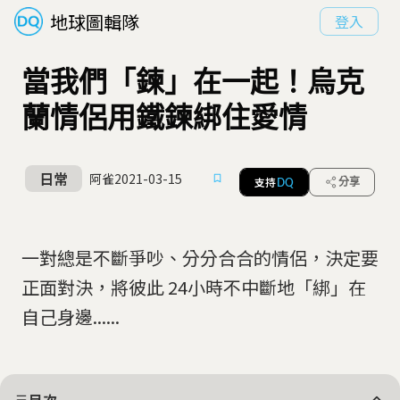
地球圖輯隊
登入
當我們「鍊」在一起！烏克
蘭情侶用鐵鍊綁住愛情
日常
阿雀
2021-03-15
支持
分享
DQ
一對總是不斷爭吵、分分合合的情侶，決定要
正面對決，將彼此 24小時不中斷地「綁」在
自己身邊......