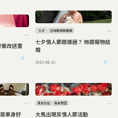
七夕
台灣動物新聞網
七夕情人節跟誰過？ 她跟寵物結
勞兒童餐改送書
婚
2015-08-22
男女交往
馬來西亞
是單身好
大馬出現反情人節活動