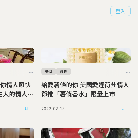
登入
美國
食物
你情人節快
給愛薯條的你 美國愛達荷州情人
陌生人的情人節
節推「薯條香水」限量上市
2022-02-15