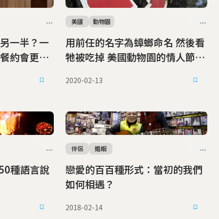
美國
動物園
另一半？一
用前任的名字為蟑螂命名 然後看
餐約會更完
牠被吃掉 美國動物園的情人節限
定活動
2020-02-13
伴侶
婚姻
50種語言說
戀愛的百百種形式：當初的我們
如何相遇？
2018-02-14