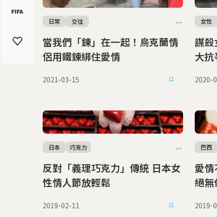
日常
交往
女性
當我們「鍊」在一起！烏克蘭情
謀殺
侶用鐵鍊綁住愛情
大抗
2021-03-15
2020-0
日本
巧克力
巴西
反對「義理巧克力」傳統 日本女
愛情
性情人節放輕鬆
絕無
2019-02-11
2019-0