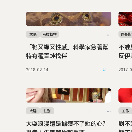
求偶
兩棲動物
巴基斯
「牠又綠又性感」科學家急著幫
不准
特有種青蛙找伴
反伊
2018-02-14
2017-0
大腦
性別
工作
大耍浪漫還是擄獲不了她的心?
對不起害到