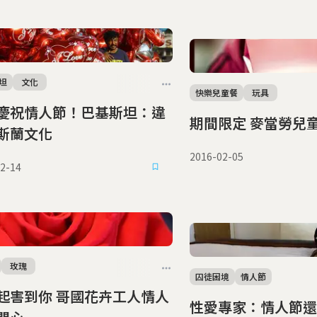
坦
文化
快樂兒童餐
玩具
慶祝情人節！巴基斯坦：違
期間限定 麥當
斯蘭文化
2016-02-05
2-14
玫瑰
囚徒困境
情人節
你 哥國花卉工人情人
性愛專家：情人節還