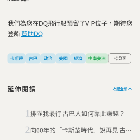
我們為您在DQ飛行船預留了VIP位子，期待您
登船
贊助DQ
卡斯楚
古巴
政治
美國
經濟
中南美洲
分享
延伸閱讀
收起全部
排隊我最行 古巴人如何靠此賺錢？
向60年的「卡斯楚時代」說再見 古巴