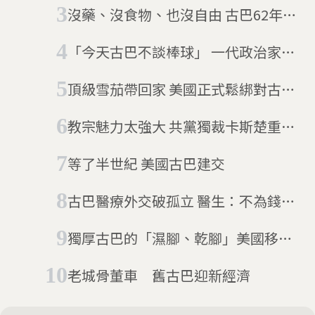
領導者換人當
沒藥、沒食物、也沒自由 古巴62年來
首爆全國性示威
「今天古巴不談棒球」 一代政治家卡
斯楚與世長辭
頂級雪茄帶回家 美國正式鬆綁對古巴
禁運
教宗魅力太強大 共黨獨裁卡斯楚重拾
禱告
等了半世紀 美國古巴建交
古巴醫療外交破孤立 醫生：不為錢只
為愛
獨厚古巴的「濕腳、乾腳」美國移民
政策將廢止
老城骨董車 舊古巴迎新經濟