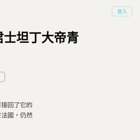
登入
君士坦丁大帝青
算接回了它的
在法國，仍然