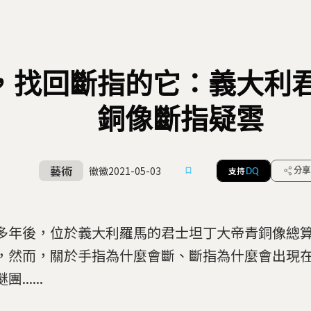
，找回斷指的它：義大利
銅像斷指疑雲
藝術
徽徽
2021-05-03
支持
分享
DQ
多年後，位於義大利羅馬的君士坦丁大帝青銅像總
，然而，關於手指為什麼會斷、斷指為什麼會出現
......