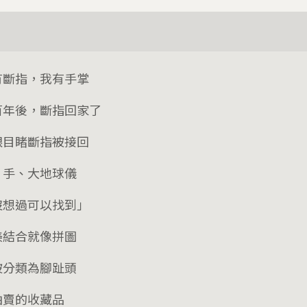
有斷指，我有手掌
百年後，斷指回家了
眼目睹斷指被接回
、手、大地球儀
沒想過可以找到」
美結合就像拼圖
被分類為腳趾頭
拍賣的收藏品