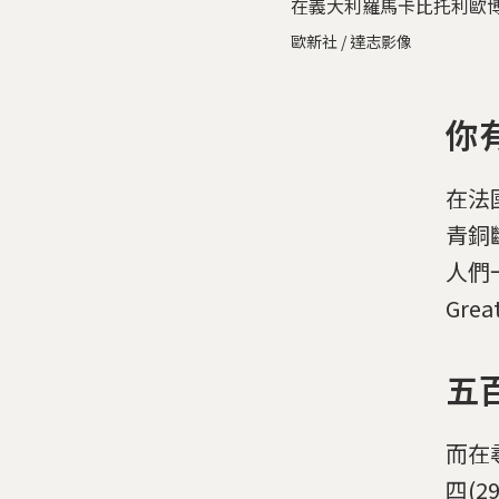
在義大利羅馬卡比托利歐
歐新社 / 達志影像
你
在法
青銅斷
人們一
Gre
五
而在
四(