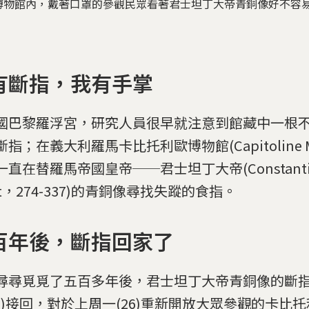
博物館內，戴著口罩的參觀民眾看著君士坦丁大帝青銅像好不容
有斷指，我有手掌
國巴黎羅浮宮，研究人員很早就注意到館藏中一根
指；在義大利羅馬卡比托利歐博物館(Capitoline M
直在替羅馬帝國皇帝──君士坦丁大帝(Constantine
at，274-337)的青銅像尋找失蹤的食指。
百年後，斷指回家了
尋尋覓覓了五百多年後，君士坦丁大帝青銅像的斷
29)接回，對於上周一(26)重新開放大眾參觀的卡比