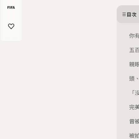
目次
你
五
親
頭
「
完
曾
被