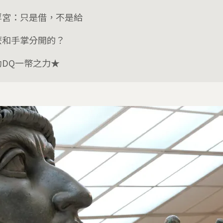
浮宮：只是借，不是給
麼和手掌分開的？
助DQ一幣之力★