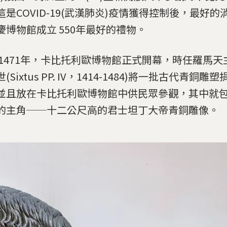
這是COVID-19(武漢肺炎)疫情獲得控制後，最好
慶博物館成立 550年最好的禮物。
 1471年，卡比托利歐博物館正式開幕，時任羅馬
(Sixtus PP. IV，1414-1484)將一批古代青銅
並且放在卡比托利歐博物館中供民眾參觀，其中就
的主角──十二公尺高的君士坦丁大帝青銅雕像。