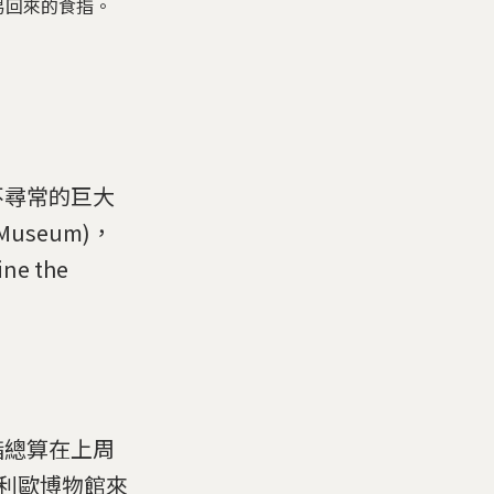
易回來的食指。
不尋常的巨大
useum)，
 the
指總算在上周
托利歐博物館來