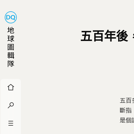
地
五百年後
球
圖
輯
隊
五百
斷指
是個謎團