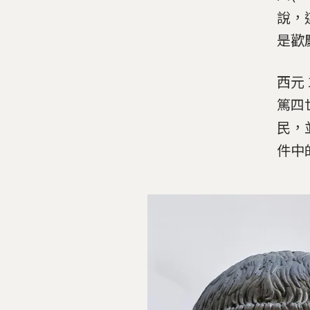
說，
是歡
西元
篤四世
民，
件中