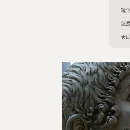
羅
怎
★