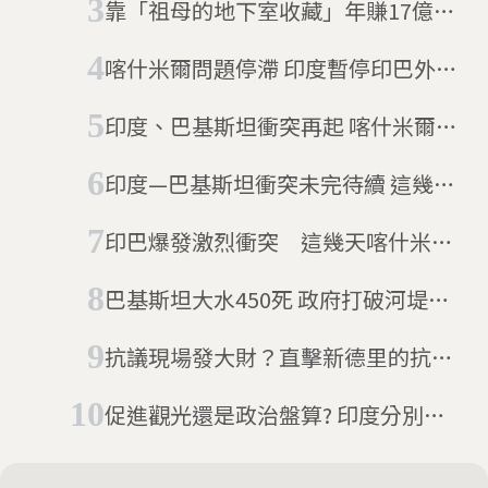
靠「祖母的地下室收藏」年賺17億美
元！美國電商Etsy如何用小眾路線突
喀什米爾問題停滯 印度暫停印巴外交
圍？
會談
印度、巴基斯坦衝突再起 喀什米爾汽
車炸彈攻擊46人亡
印度—巴基斯坦衝突未完待續 這幾
天，喀什米爾發生什麼事？
印巴爆發激烈衝突 這幾天喀什米爾
發生什麼事？印度、巴基斯坦到底有
巴基斯坦大水450死 政府打破河堤洩
什麼恩怨？
洪
抗議現場發大財？直擊新德里的抗議
照片小攤，我居然也在上面！
促進觀光還是政治盤算? 印度分別蓋
出「世界最高雕像」、「世界更高雕
像」