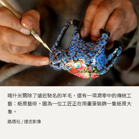
喀什米爾除了遠近馳名的羊毛，還有一項凋零中的傳統工
藝：紙漿藝術。圖為一位工匠正在用畫筆裝飾一隻紙漿大
象。
路透社 / 達志影像