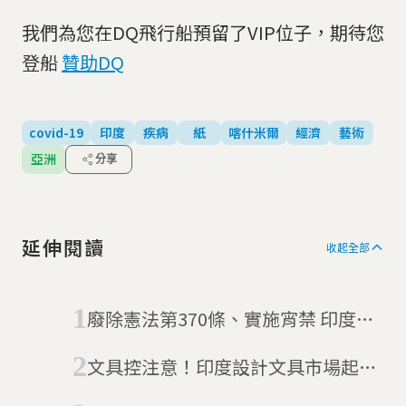
我們為您在DQ飛行船預留了VIP位子，期待您
登船
贊助DQ
covid-19
印度
疾病
紙
喀什米爾
經濟
藝術
亞洲
分享
延伸閱讀
收起全部
廢除憲法第370條、實施宵禁 印度取
消喀什米爾特殊自治權
文具控注意！印度設計文具市場起飛
中