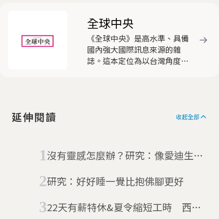
全球中央
《全球中央》是高水準、具備
國內強大國際訊息來源的雜
誌。這本定位為以台灣角度看
國際的雜誌，動員遍布全球近
三十名的海外資深特派員，就
國際間重要新聞事件，作深入
淺出的分析報導，被各界視為
延伸閱讀
客觀中立，有助於豐富國人國
收起全部
際視野的優質刊物，深獲好
評。
沒有靈感怎麼辦？研究：像愛迪生跟
達利一樣打瞌睡吧
研究：好好睡一覺比抱佛腳更好
22天有薪特休&夏令縮短工時 西班