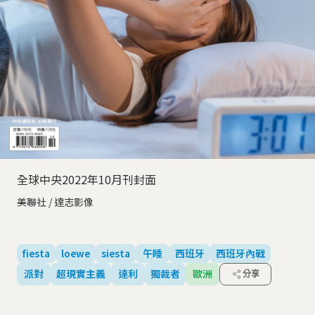
全球中央2022年10月刊封面
美聯社 / 達志影像
fiesta
loewe
siesta
午睡
西班牙
西班牙內戰
派對
超現實主義
達利
獨裁者
歐洲
分享