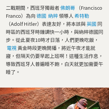
二戰期間，西班牙獨裁者
佛朗哥
（Francisco
Franco）為向
德國
納粹
領導人
希特勒
（Adolf Hitler）表達友好，將本該與
英國
同
時區的西班牙時鐘調快一小時，與納粹德國同
步。從此夏夜10時才日落，人們更晚吃飯，
電視
黃金時段更晚開播，將近午夜才能就
寢，但隔天仍要早起上班啊！這種生活作息，
導致西班牙人普遍睡不飽，白天就更加需要午
睡了。