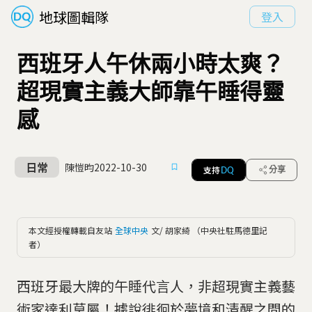
地球圖輯隊
登入
西班牙人午休兩小時太爽？
超現實主義大師靠午睡得靈
感
日常
陳愷昀
2022-10-30
支持
分享
DQ
本文經授權轉載自友站
全球中央
文/ 胡家綺 （中央社駐馬德里記
者）
西班牙最大牌的午睡代言人，非超現實主義藝
術家達利莫屬！據說徘徊於夢境和清醒之間的