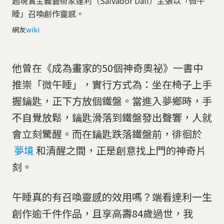
超現實主義藝術家達利（Salvador Dalí）主張以「微午
睡」召喚創作靈感。
網友
wiki
他曾在《成為畫家的50個神奇奧祕》一書中
推崇「微午睡」，實行方式為：坐在椅子上手
握鑰匙，正下方放個鐵盤。當進入夢鄉時，手
不自覺放鬆，鑰匙滑落到鐵盤發出聲響，人就
會立刻驚醒。而在鑰匙跌落鐵盤前，徘徊於
夢境
和清醒之間，正是創意找上門的神奇片
刻。
午睡真的有召喚靈感的效用嗎？端看達利一生
創作逾千件作品，且享高壽84歲過世，我