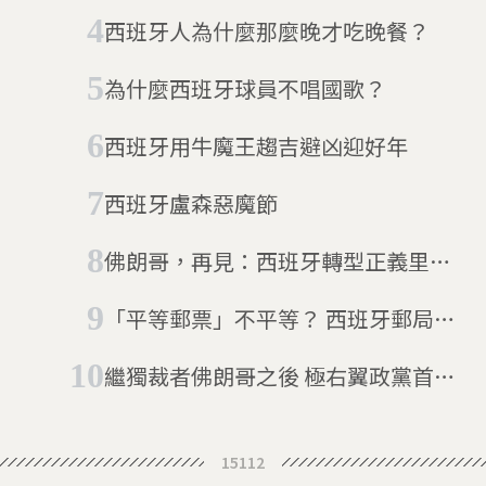
牙成移民歐洲熱門國家之一
西班牙人為什麼那麼晚才吃晚餐？
為什麼西班牙球員不唱國歌？
西班牙用牛魔王趨吉避凶迎好年
西班牙盧森惡魔節
佛朗哥，再見：西班牙轉型正義里程
碑 獨裁者雕像全拆除
「平等郵票」不平等？ 西班牙郵局看
膚色定價
繼獨裁者佛朗哥之後 極右翼政黨首次
進入西班牙地方議會
15112