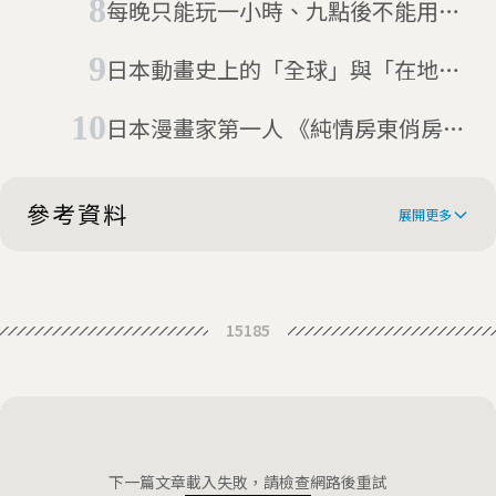
每晚只能玩一小時、九點後不能用手
院判：嚴重侵害著作權
機 日本香川縣少年槓上《電玩條例》
日本動畫史上的「全球」與「在地」
競合：回顧「世界名作劇場」四十年
日本漫畫家第一人 《純情房東俏房
客》作者赤松健前進國會
參考資料
展開更多
決闘罪にあてはまる行為とは？ 法律
15185
の趣旨や刑罰、成立要件を解説
決闘罪ニ関スル件
下一篇文章載入失敗，請檢查網路後重試