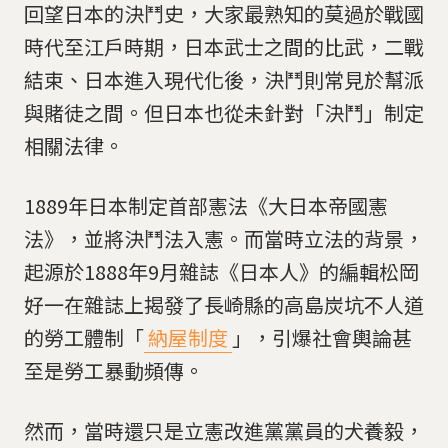
回望日本的決鬥史，大家最熟知的莫過於戰國
時代至江戶時期，日本武士之間的比武，二戰
結束、日本進入現代化後，決鬥則常見於幫派
與賭徒之間。但日本也從未針對「決鬥」制定
相關法律。
1889年日本制定首部憲法《大日本帝國憲
法》，並將決鬥法入憲。而當時立法的背景，
起源於1888年9月雜誌《日本人》的編輯松岡
好一在雜誌上揭發了長崎縣的高島炭坑不人道
的勞工體制「
納屋制度
」，引爆社會輿論甚
至是勞工暴動頻傳。
然而，當時還只是立憲改進黨黨員的犬養毅，