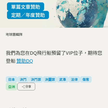
單篇文章贊助
定期／年度贊助
地球圖輯隊
我們為您在DQ飛行船預留了VIP位子，期待您
登船
贊助DQ
日本
決鬥
決鬥罪
決闘罪
武事
法律
傷害
亞洲
分享