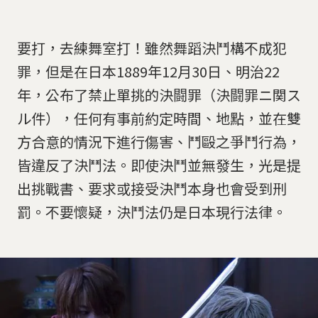
要打，去練舞室打！雖然舞蹈決鬥構不成犯
罪，但是在日本1889年12月30日、明治22
年，公布了禁止單挑的決闘罪（決闘罪ニ関ス
ル件），任何有事前約定時間、地點，並在雙
方合意的情況下進行傷害、鬥毆之爭鬥行為，
皆違反了決鬥法。即使決鬥並無發生，光是提
出挑戰書、要求或接受決鬥本身也會受到刑
罰。不要懷疑，決鬥法仍是日本現行法律。