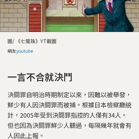
圖/ 《七龍珠》YT截圖
網友
youtube
一言不合就決鬥
決闘罪自明治時期制定以來，因難以被舉發，
鮮少有人因決闘罪而被捕。根據日本檢察廳統
計，2005年受到決闘罪指控的人僅有34人。
但也因為決闘罪鮮少人聽過，每隔幾年就會有
人因此上報。