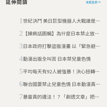
延伸閱讀
收起全部
世紀決鬥 美日巨型機器人大戰誰是贏
家？
【練痟話圖輯】為什麼日本禁止放學
後決鬥？
日本政府打擊盜版漫畫 以「緊急避
難」順勢封鎖網站
動漫出版全叫苦 日本禁兒童色情
平均每天有92人被強暴！決心扭轉印
度殘酷現況的漫畫女英雄Priya
聯合國要禁止兒童色情 日本動漫真的
Shakti
太超過嗎
暴雷真的違法！？「劇透文章」把電
影情節、台詞全部寫出來 遭日本法