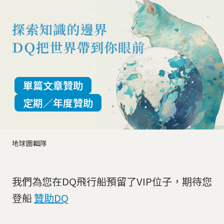
單篇文章贊助
定期／年度贊助
地球圖輯隊
我們為您在DQ飛行船預留了VIP位子，期待您
登船
贊助DQ