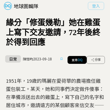
地球圖輯隊
登入
緣分「修蛋幾勒」她在雞蛋
上寫下交友邀請，72年後終
於得到回應
日常
陳愷昀
2023-09-18
支持
分享
DQ
1951年，19歲的瑪麗在愛荷華的農場擔任雞
蛋包裝工。某天，她和同事們決定做件傻事：
在準備派送出去的雞蛋上，寫下自己的名字和
居住城市，邀請遠方的某個顧客來信交友——