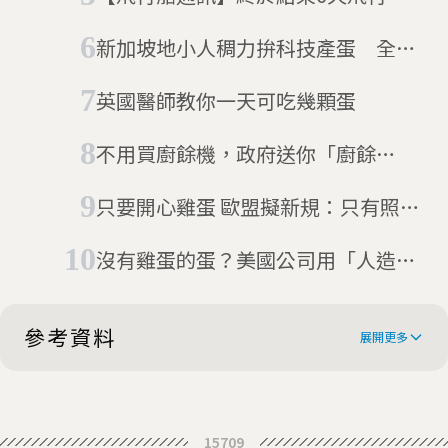
任務達成！倒數3秒準備降落動物星
新加坡地小人稠力拚科技產蛋 全自
球
動作業雞蛋產量直直衝
英國醫師教你一天可吃幾顆蛋
不用買廚餘機，政府送你「廚餘
雞」 法國、比利時：養隻雞解決缺
只要開心雞蛋 歐盟擬新規：只有照標
蛋與剩食危機
準的雞生下的蛋才能免關稅
沒有雞蛋的蛋？美國公司用「人造
蛋」 打破你對「蛋」的想像
參考資料
展開更多
72-year-old Iowa egg with woman's
15709