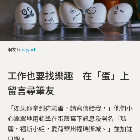
網友
Tengyart
工作也要找樂趣 在「蛋」上
留言尋筆友
「如果你拿到這顆蛋，請寫信給我，」他們小
心翼翼地用鉛筆在蛋殼寫下訊息及署名「瑪
麗・福斯小姐，愛荷華州福瑞斯城。」並加註
日期。