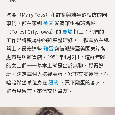
瑪麗（Mary Foss）和許多與她年齡相仿的同
事們，都在家鄉
美國
愛荷華州福瑞斯城
（Forest City, Iowa）的
農場
打工：他們的
工作是將蛋場中的雞蛋整理好，一顆顆放在紙
盤上，最後這些
雞蛋
會被派送至美國東岸各
處市場與雜貨店。1951年4月2日，這群年輕
的女工們——基本上就是出於無聊、覺得好
玩，決定每個人選幾顆蛋，寫下交友邀請，並
暗暗希望某位身在
紐約
，買下雞蛋的客人，
能看見留言，來信交個筆友。