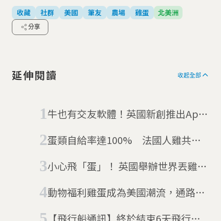
收藏
社群
美國
筆友
農場
雞蛋
北美洲
分享
延伸閱讀
收起全部
牛也有交友軟體！英國新創推出App
讓農場主人幫牛尋找真愛
蛋類自給率達100% 法國人雞共
好，實現「雞蛋自主」
小心飛「蛋」！ 英國舉辦世界丟雞蛋
大賽
動物福利雞蛋成為美國潮流，通路與
食品巨擘將 100% 採用
【飛行船通訊】終於結束6天飛行，