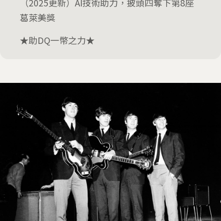
（2025更新）AI技術助力，披頭四奪下第8座
葛萊美獎
★助DQ一幣之力★