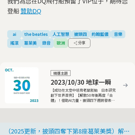
我們為您在DQ飛行船預留了VIP位子，期待您
登船
贊助DQ
ai
the beatles
人工智慧
披頭四
約翰藍儂
音樂
搖滾
葛萊美
錄音
歐洲
分享
精選主題
2023/10/30 地球一瞬
【成功在太空中培育老鼠胚胎 日本研究
創下世界首例】【解散50年後再度「合
體」！借助AI力量，披頭四下週將發表最
後新歌】
（2025更新，披頭四奪下第8座葛萊美獎）解散