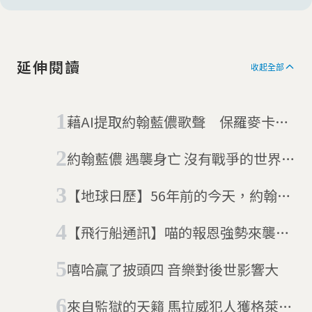
50年後再度「合體」！借助AI力量，披頭四發
表最後新歌〈Now And Then〉
延伸閱讀
收起全部
藉AI提取約翰藍儂歌聲 保羅麥卡
尼：披頭四「最後一張唱片」已完成
約翰藍儂 遇襲身亡 沒有戰爭的世界還
未來臨
【地球日歷】56年前的今天，約翰藍
儂和小野洋子推出聯手打造的音樂作
【飛行船通訊】喵的報恩強勢來襲！
品
搭上南瓜飛船，跟著喵星人一起漫遊
嘻哈贏了披頭四 音樂對後世影響大
地球
來自監獄的天籟 馬拉威犯人獲格萊美