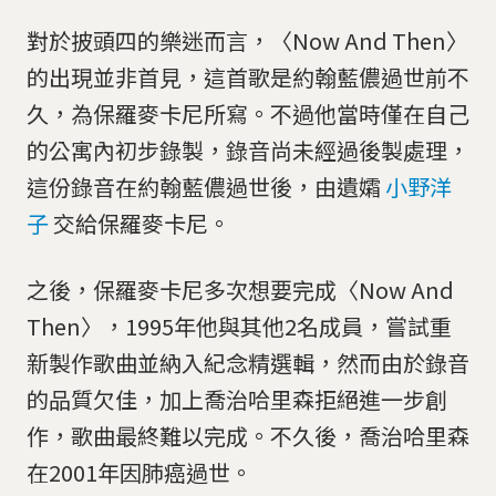
對於披頭四的樂迷而言，〈Now And Then〉
的出現並非首見，這首歌是約翰藍儂過世前不
久，為保羅麥卡尼所寫。不過他當時僅在自己
的公寓內初步錄製，錄音尚未經過後製處理，
這份錄音在約翰藍儂過世後，由遺孀
小野洋
子
交給保羅麥卡尼。
之後，保羅麥卡尼多次想要完成〈Now And
Then〉，1995年他與其他2名成員，嘗試重
新製作歌曲並納入紀念精選輯，然而由於錄音
的品質欠佳，加上喬治哈里森拒絕進一步創
作，歌曲最終難以完成。不久後，喬治哈里森
在2001年因肺癌過世。