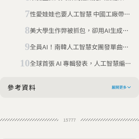
獎提名
性愛娃娃也要人工智慧 中國工廠帶你
看
美大學生作弊被抓包，卻用AI生成道
歉信，每封信開頭都是「我誠摯道
全員AI！南韓人工智慧女團發單曲：
歉」 教授：超不真誠
我是真的
全球首張 AI 專輯發表，人工智慧編曲
不輸音樂人
參考資料
展開更多
The Beatles to release emotional
15777
'final song', Now and Then, next
The Beatles: ‘final’ song Now
week
and Then to be released thanks to