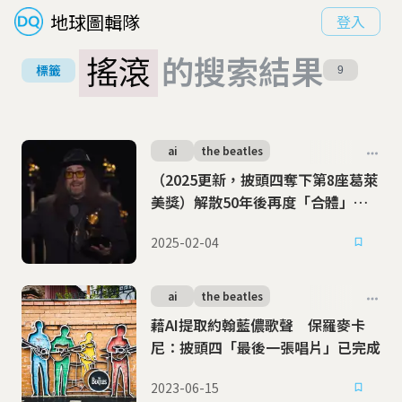
地球圖輯隊
登入
搖滾
的搜索結果
標籤
9
ai
the beatles
（2025更新，披頭四奪下第8座葛萊
美獎）解散50年後再度「合體」！
借助AI力量，披頭四發表最後新歌
2025-02-04
〈Now And Then〉
ai
the beatles
藉AI提取約翰藍儂歌聲 保羅麥卡
尼：披頭四「最後一張唱片」已完成
2023-06-15