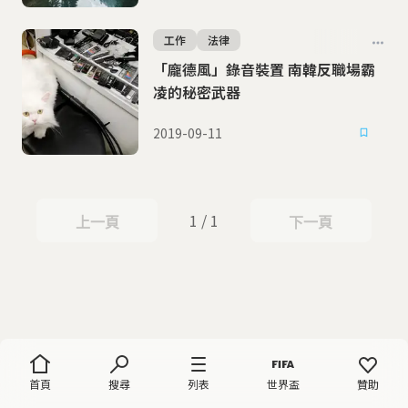
工作
法律
「龐德風」錄音裝置 南韓反職場霸
凌的秘密武器
2019-09-11
1 / 1
上一頁
下一頁
上一頁
下一頁
首頁
搜尋
列表
世界盃
贊助