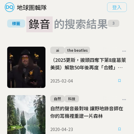
地球圖輯隊
登入
錄音
的搜索結果
標籤
3
ai
the beatles
（2025更新，披頭四奪下第8座葛萊
美獎）解散50年後再度「合體」！
借助AI力量，披頭四發表最後新歌
2025-02-04
〈Now And Then〉
自然
科技
自然的聲音最對味 讓野地錄音師在
你的耳機裡重建一片森林
2020-04-23