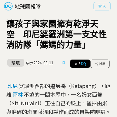
地球圖輯隊
登入
讓孩子與家園擁有乾淨天
空 印尼婆羅洲第一支女性
消防隊「媽媽的力量」
環境
李芸
2024-03-11
支持
分享
DQ
印尼
婆羅洲西部的道房縣（Ketapang），距
離
雨林
不遠的一間木屋中，一名婦女西蒂
（Siti Nuraini）正往自己的臉上，塗抹由米
與磨碎的斑蘭葉混和製作而成的自製防曬霜。