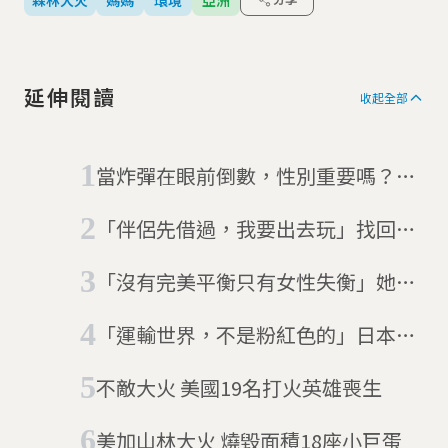
分享
延伸閱讀
收起全部
當炸彈在眼前倒數，性別重要嗎？利
比亞首批女性排雷人員
「伴侶先借過，我要出去玩」找回人
生自主權，熟齡女性獨旅正盛行
「沒有完美平衡只有女性失衡」她們
為什麼要把老公的事業放在自己前
「運輸世界，不是粉紅色的」日本卡
面？
車女子爆紅，但辛苦誰人知
不敵大火 美國19名打火英雄喪生
美加山林大火 燒毀面積18座小巨蛋