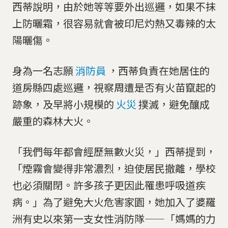
西蒂說明，由於她等等要外出巡邏，如果不抹
上防曬霜，很容易就會被印尼灼熱又毒辣的太
陽曬傷。
身為一名志願
消防員
，西蒂負責在她居住的
道房縣四處巡邏，視察周遭是否有火苗竄起的
跡象，及早將小規模的
火災
撲滅，避免釀成
嚴重的森林大火。
「我們每年都會經歷無數火災，」西蒂提到，
「煙霧會變得非常濃烈，迫使居民撤離，學校
也必須關閉。許多孩子更因此罹患呼吸道疾
病。」為了避免大火危害家園，她加入了婆羅
洲有史以來第一支女性消防隊——「媽媽的力