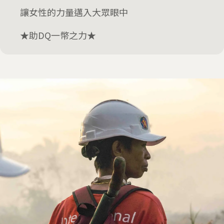
讓女性的力量邁入大眾眼中
★助DQ一幣之力★