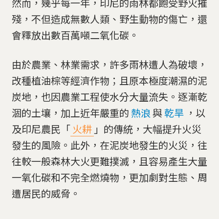
然而，幾乎每一年，印尼的雨林都飽受野火摧
殘，不但造成無數人類、野生動物的傷亡，還
會釋放出數百萬噸二氧化碳。
由於農業、林業需求，許多雨林遭人為破壞，
改種植油棕等經濟作物；且原本極度潮濕的泥
炭地，也因農業工程使水分大量流失。逐漸乾
涸的土壤，加上近年嚴重的
熱浪
與
乾旱
，以
及印尼農民「
火耕
」的傳統，大幅提升火災
發生的風險。此外，在泥炭地發生的火災，往
往較一般森林大火更難撲滅，且容易產生大量​
一氧化碳和不完全燃燒物，更加劇對生態、周
遭居民的威脅。