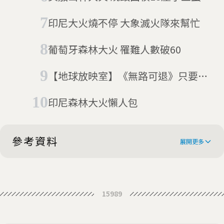
印尼大火燒不停 大象滅火隊來幫忙
葡萄牙森林大火 罹難人數破60
【地球放映室】《無路可退》只要和
弟兄在一起 熊熊大火我不怕
印尼森林大火懶人包
參考資料
展開更多
The all-women crew fighting
15989
Indonesia's peatland fires
WHO ARE THE POWER OF MAMA?