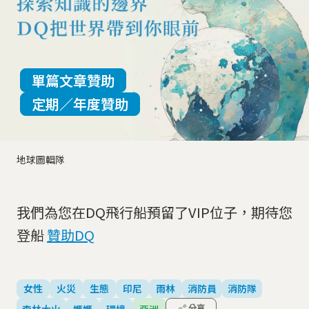
單篇文章贊助
定期／年度贊助
地球圖輯隊
我們為您在DQ飛行船預留了VIP位子，期待您
登船
贊助DQ
女性
火災
生態
印尼
雨林
消防員
消防隊
森林大火
媽媽
環境
亞洲