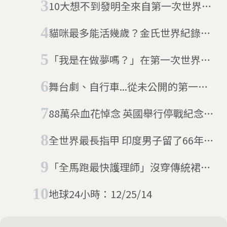
10大想不到發明全來自第一次世界大
戰
貓咪最多能活幾歲？金氏世界紀錄最
高齡在世貓：29歲英國貓瑞Flossie
「我是在做夢嗎？」在第一次世界大
戰最後一天，人們留下了什麼訊息？
舞台劇、自行車...從未公開的第一次
世界大戰生活圖
88萬朵血花悼念 英國舉行停戰紀念儀
式向士兵致敬
全世界最長指甲 印度男子留了66年後
和它說再見
「全馬跑最快護理師」沒穿傳統裙裝
失去資格 金氏世界紀錄為過時規定道
地球24小時：12/25/14
歉