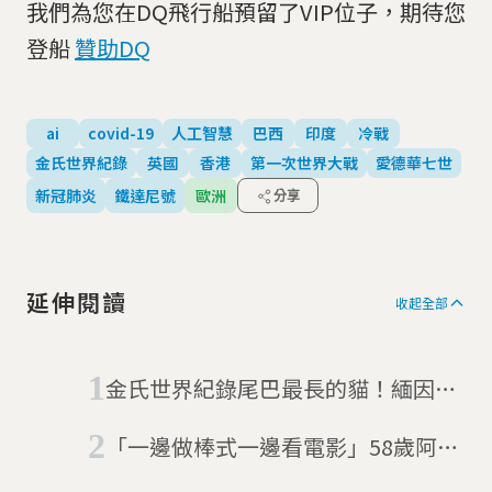
我們為您在DQ飛行船預留了VIP位子，期待您
登船
贊助DQ
ai
covid-19
人工智慧
巴西
印度
冷戰
金氏世界紀錄
英國
香港
第一次世界大戰
愛德華七世
新冠肺炎
鐵達尼號
歐洲
分享
延伸閱讀
收起全部
金氏世界紀錄尾巴最長的貓！緬因貓
帕斯利尾巴長達46.99公分 飼主：
「一邊做棒式一邊看電影」58歲阿嬤
每天都被打臉
以4小時30分打破金氏世界紀錄