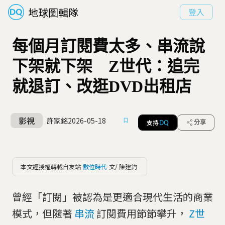
地球圖輯隊
登入
每個月訂閱費太多、串流說
下架就下架 Z世代：追完
就退訂、改逛DVD出租店
影視
許家銘
2026-05-18
支持
分享
DQ
本文經授權轉載自友站
數位時代
文/ 陳建鈞
曾經「訂閱」被認為是更適合現代生活的商業
模式，但隨著
串流
訂閱費用節節攀升，
Z世