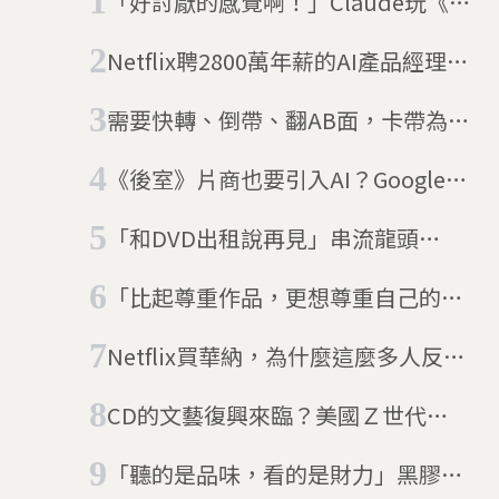
「好討厭的感覺啊！」Claude玩《寶
可夢》被一棵樹擋4天 科技巨頭為
Netflix聘2800萬年薪的AI產品經理，
何愛用遊戲測試AI模型？
另一邊好萊塢編劇仍持續罷工
需要快轉、倒帶、翻AB面，卡帶為何
重新流行？專家：比黑膠便宜、比串
《後室》片商也要引入AI？Google砸
流真實
上億入股惹議 A24強調：只會請它
「和DVD出租說再見」串流龍頭
做小事
Netflix正式宣布
「比起尊重作品，更想尊重自己的時
間」日本Ｚ世代的倍速追劇文化
Netflix買華納，為什麼這麼多人反
對？川普要介入、司法部與歐盟都在
CD的文藝復興來臨？美國Ｚ世代
排隊審查，還有派拉蒙想搶親
「CD不是拿來聽的，是復古懷舊的追
「聽的是品味，看的是財力」黑膠唱
星方式」