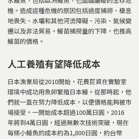
水鰻魚，包括歐洲鰻魚，也面臨嚴峻的生存危
機。造成這種危機的原因包括過度捕撈、棲息
地喪失、水壩和其他河流障礙、污染、氣候變
遷以及非法貿易。鰻苗捕撈量的下降，也推高
鰻苗的價格。
人工養殖有望降低成本
日本漁業局從2010開始，花費巨資在實驗室
環境中成功用魚卵繁殖日本鰻。從那時起，他
們就一直在努力降低成本，以便價格能夠被市
場接受。一開始成本超過100萬日圓，2016
年將到4萬日圓，經過無數次技術突破，現在
每條小鰻魚的成本約為1,800日圓，約台幣