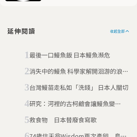
度熱忱與興趣的產業與新媒體
人士，共同組成的時代新媒
體，以產出有觀點與特色的原
創文章為主要任務。
延伸閱讀
收起全部
最後一口鰻魚飯 日本鰻魚瀕危
消失中的鰻魚 科學家解開洄游的浪漫
秘密
台灣鰻苗走私如「洗錢」 日本人關切
研究：河裡的古柯鹼會讓鰻魚變
「嗨」
救食物 日本替廢食寫歌
74歲信天翁Wisdom再次產卵 鳥界