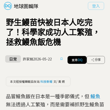
地球圖輯隊
登入
野生鰻苗快被日本人吃完
了！科學家成功人工繁殖，
拯救鰻魚飯危機
日常
許家銘
2026-05-22
支持
分享
DQ
本文經授權轉載自友站
科技新報
文/ 黃 嬿
品嘗鰻魚飯在日本是一種季節儀式，但
鰻魚
無法透過人工繁殖，而是需要補抓野生鰻魚苗