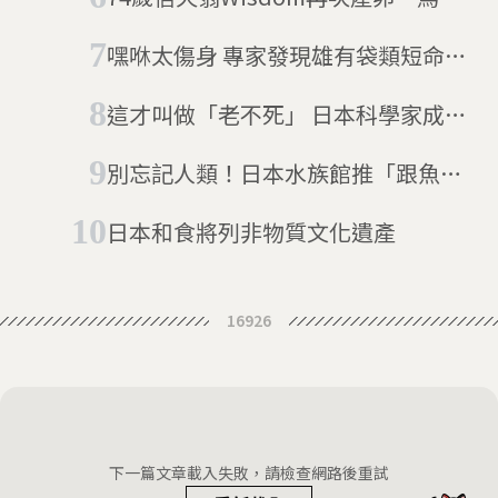
超高齡產婦突破壽命與生育年齡的紀
嘿咻太傷身 專家發現雄有袋類短命的
錄
秘密
這才叫做「老不死」 日本科學家成功
「喚醒」海底1億歲老細菌
別忘記人類！日本水族館推「跟魚視
訊」幫助花園鰻不害羞
日本和食將列非物質文化遺產
16926
下一篇文章載入失敗，請檢查網路後重試