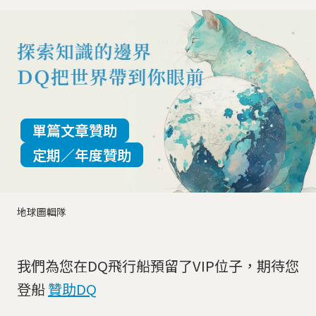
單篇文章贊助
定期／年度贊助
地球圖輯隊
我們為您在DQ飛行船預留了VIP位子，期待您
登船
贊助DQ