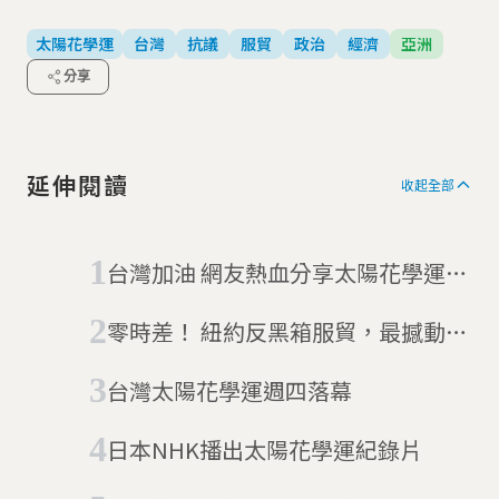
太陽花學運
台灣
抗議
服貿
政治
經濟
亞洲
分享
延伸閱讀
收起全部
台灣加油 網友熱血分享太陽花學運紀
錄
零時差！ 紐約反黑箱服貿，最撼動人
心的16張照片紀實
台灣太陽花學運週四落幕
日本NHK播出太陽花學運紀錄片