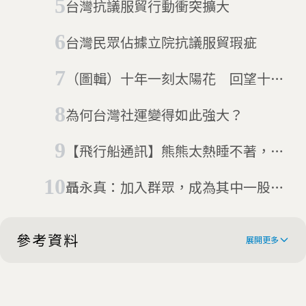
台灣抗議服貿行動衝突擴大
台灣民眾佔據立院抗議服貿瑕疵
（圖輯）十年一刻太陽花 回望十年
前的318，學生們為何而戰？
為何台灣社運變得如此強大？
【飛行船通訊】熊熊太熱睡不著，天
天上班起不來 睡眼惺忪回顧這個月
聶永真：加入群眾，成為其中一股力
量
參考資料
展開更多
Over 100,000 protest in Taiwan