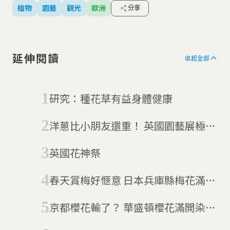
植物
園藝
觀光
歐洲
分享
延伸閱讀
收起全部
研究：種花草有益身體健康
洋蔥比小朋友還重！ 英國園藝展極度
有看頭
英國花神祭
春天賞梅好愜意 日本兵庫縣梅花滿開
囉
京都櫻花輸了？ 華盛頓櫻花滿開染粉
紀念館河岸