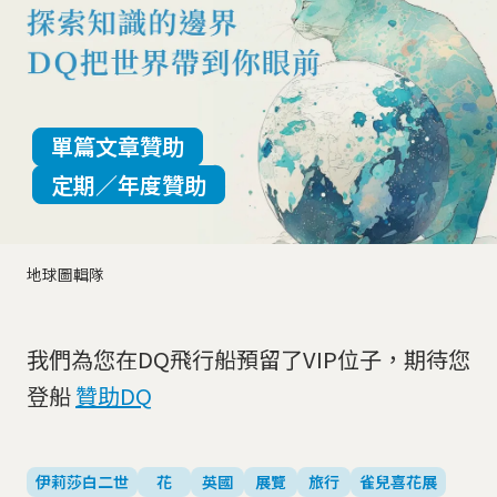
單篇文章贊助
定期／年度贊助
地球圖輯隊
我們為您在DQ飛行船預留了VIP位子，期待您
登船
贊助DQ
伊莉莎白二世
花
英國
展覽
旅行
雀兒喜花展