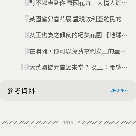
對不起害到你 哥國花卉工人情人節不
開心
英國雀兒喜花展 重現敘利亞難民的花
園
女王也為之傾倒的絕美花園 【地球放
映室】電影「世界之庭」
在澳洲，你可以免費拿到女王的畫像
(但英國人要付錢)
大英國協元首誰來當？ 女王：希望交
給查爾斯
參考資料
展開更多
Chelsea Flower Show 2014:
1915
Pictures Of The Glorious Gardens
Top Four Gardens at the Chelsea
And Displays