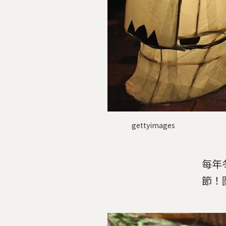
gettyimages
每年
節！圖