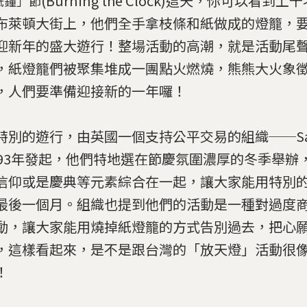
(Burning the Clock)這天，你可以看到
紙鐘」節
布萊頓大街上，他們全手拿枝條和紙做成的燈籠，
迎新年的盛大遊行！整場活動的高潮，就是活動尾
，紙燈籠們被聚集堆成一團點火燃燒，熊熊大火象
，人們要準備迎接新的一年囉！
特別的遊行，由英國一個支持公平交易的組織──Sam
993年發起，他們特地選在節慶氛圍濃厚的冬季舉辦
信仰或是慶典等元素綜合在一起，讓大家能用特別
最後一個月。組織也提到他們的活動是一種對過度
動，讓大家能用燒掉紙燈籠的方式告別過去，把心
，這樣看起來，是不是跟台灣的「放天燈」活動很
！