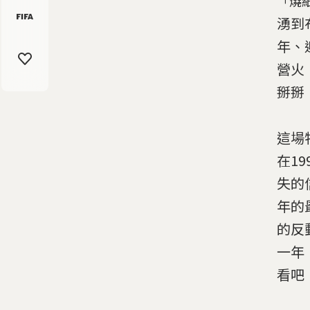
「燒
湧到
年、
營火
掰掰
這場
在1
失的
年的
的反
一年
看吧