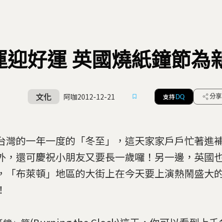
運迎好運 英國燒紙鐘節為
文化
阿咖
2012-12-21
支持
分享
DQ
台灣的一年一度的「冬至」，這天家家戶戶忙著進
外，還可慶祝小朋友又要長一歲囉！另一邊，英國
，「布萊頓」地區的大街上在今天要上演熱鬧盛大
！