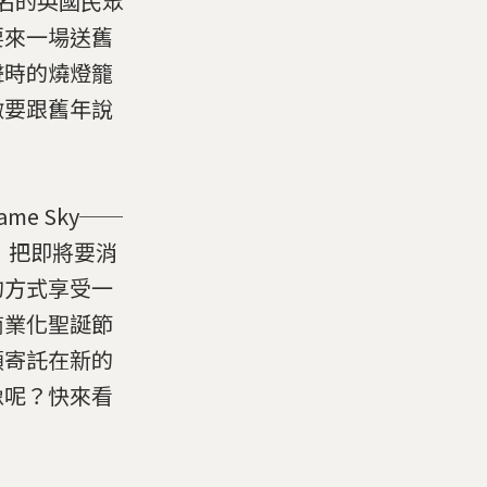
上千名的英國民眾
要來一場送舊
聲時的燒燈籠
徵要跟舊年說
e Sky──
，把即將要消
的方式享受一
商業化聖誕節
願寄託在新的
像呢？快來看