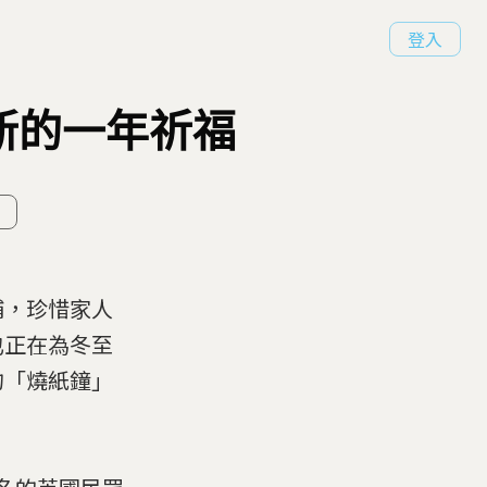
登入
新的一年祈福
補，珍惜家人
也正在為冬至
的「燒紙鐘」