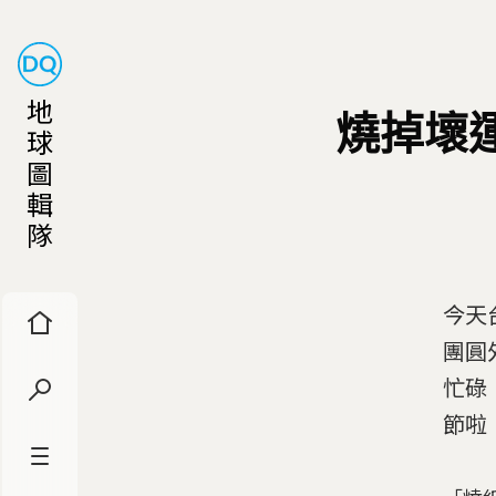
地
燒掉壞
球
圖
輯
隊
今天
團圓
忙碌
節啦