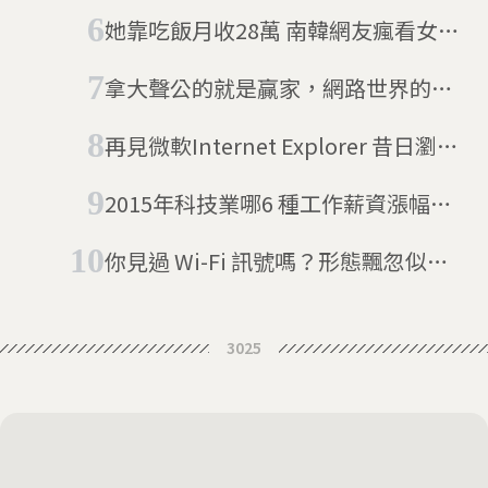
代智慧手機？
她靠吃飯月收28萬 南韓網友瘋看女神
吃飯直播
拿大聲公的就是贏家，網路世界的沉
默螺旋力量更強大
再見微軟Internet Explorer 昔日瀏覽
器霸主宣布退休
2015年科技業哪6 種工作薪資漲幅最
高，行動、資安及大數據職缺稱霸
你見過 Wi-Fi 訊號嗎？形態飄忽似鬼
魅
3025