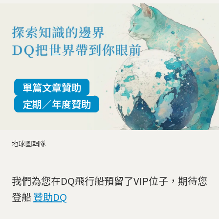
單篇文章贊助
定期／年度贊助
地球圖輯隊
我們為您在DQ飛行船預留了VIP位子，期待您
登船
贊助DQ