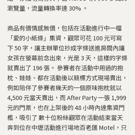
瀏覽量，流量轉換率達 30% 。
商品有價情感無價，包括在活動進行中一檔
「愛的小紙條」集資，觀眾可花 100 元可寫
下 50 字，讓主辦單位抄成字條送進房間內讓
女孩在螢幕前念出來，光是 3 天，這樣的字條
就賣出了 196 張。 參賽者在活動中用過的抱
枕、娃娃、都在活動後以競標方式現場賣出，
例如陪伴了參賽者幾天的一個原味抱枕就以
4,500 元當天賣出，而 After Party 一張 1,999
元的門票，也在上架後的 48 小時內達集資門
檻，吸引了 數十位粉絲觀眾在活動結束當天
奔到位在中壢活動進行場地百老匯 Motel，只