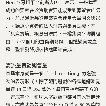
HereO 募資平台創辦人Paul 表示，一檔集資
成功的要素在於贊助者要能感受到募資者的努
力，所以通常募資專案頁會使用大量圖文與影
片，講述募資者的個人背景與集資動機，在
「集資實境」概念出現前，一檔集資平均要經
由 1.5 ~ 2 個月的宣傳期發酵；但透過實境直
播，整個發酵期被快速壓縮養成。
高流量帶動銷售量
直播本身就是一個「call to action」力道強
勁的表現形式，除了楚門遊戲的各頻道總瀏覽
量達 14 日達 163 萬外，每個直播螢幕下方的
「置底字幕」和聊天室對話中都可置入導購連
結，亦成功為募資平台 HereO 導入 50 多萬的