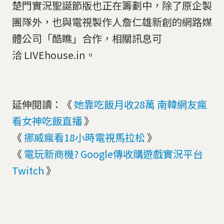
楚門實況聖誕節版也正在籌劃中，除了原企製
團隊外，也與電視製作人詹仁雄新創的網路媒
體公司「酷瞧」合作，相關訊息可
洽 LIVEhouse.in。
延伸閱讀：《
她靠吃飯月收28萬 南韓網友瘋
看女神吃飯直播
》
《
挪威瘋看18小時電視馬拉松
》
《
電玩新商機? Google傳收購遊戲實況平台
Twitch
》