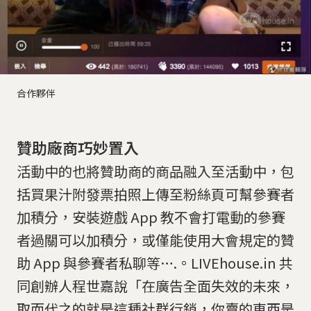
合作夥伴
贊助廠商巧妙置入
活動中的也將贊助商的商品融入至活動中，包
括買果汁附發票拍照上傳至粉絲頁可幫參賽者
加積分，安裝遊戲 App 教不會打電動的參賽
者過關可以加積分，或僅能使用大會規定的贊
助 App 與參賽者私聊等….。LIVEhouse.in 共
同創辦人程世嘉說「在廣告全面失效的未來，
取而代之的就是這種社群行銷，你賣的東西是