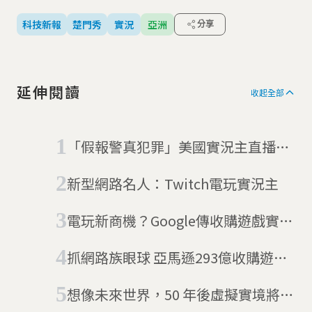
科技新報
楚門秀
實況
亞洲
分享
延伸閱讀
收起全部
「假報警真犯罪」美國實況主直播到
一半被武裝警察突入
新型網路名人：Twitch電玩實況主
電玩新商機？Google傳收購遊戲實況
平台Twitch
抓網路族眼球 亞馬遜293億收購遊戲
直播平台Twitch
想像未來世界，50 年後虛擬實境將取