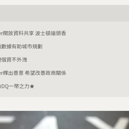
er開放資料共享 波士頓搶頭香
通數據有助城市規劃
證個資不外洩
er釋出善意 希望改善政商關係
助DQ一幣之力★