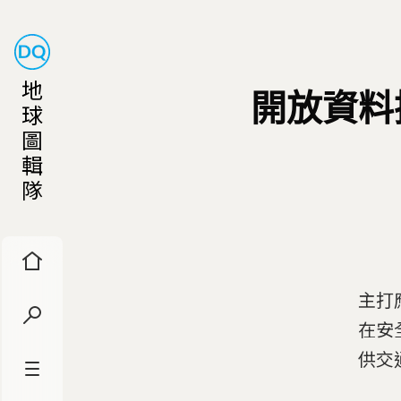
地
開放資料
球
圖
輯
隊
主打
在安
供交