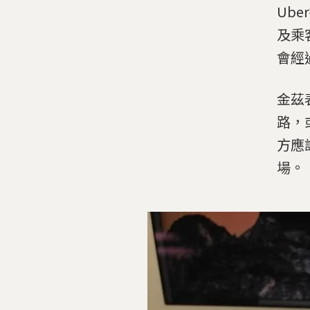
Ub
及乘
會經
金茲
路，
方應
場。