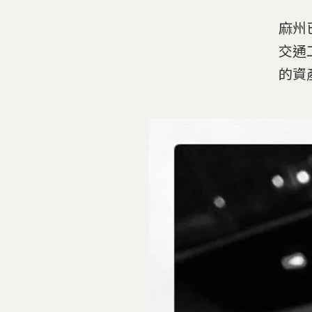
麻州
交通
的資