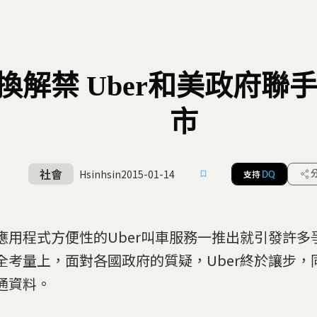
換解禁 Uber和美政府聯
市
社會
Hsinhsin
2015-01-14
支持
DQ
應用程式方便性的Uber叫車服務一推出就引發許多
全考量上，面對各國政府的質疑，Uber終於讓步，
通資料。