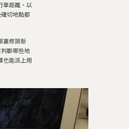
行車距離、以
及確切地點都
哪裏修築新
在判斷哪些地
據也能派上用