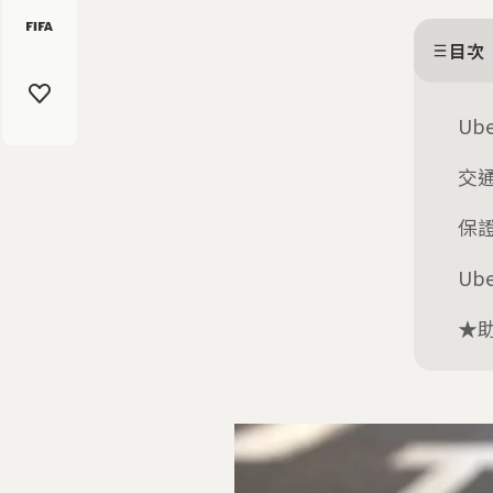
目次
Ub
交
保
Ub
★