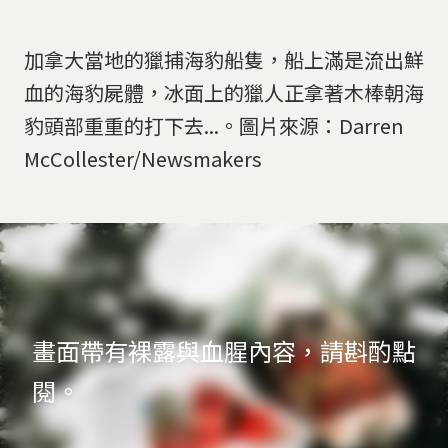
加拿大當地的獵捕海豹船隻，船上滿是流出鮮
血的海豹屍體，冰面上的獵人正拿著木棒朝海
豹頭部重重的打下去...。圖片來源：Darren
McCollester/Newsmakers
畫面帶有裸露與血腥內容，請斟酌點
閱。