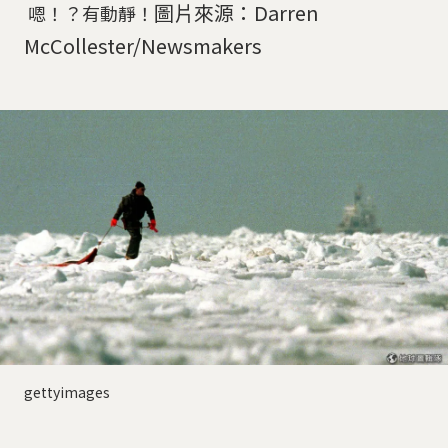
圖片來源：Darren
嗯！？有動靜！
McCollester/Newsmakers
gettyimages