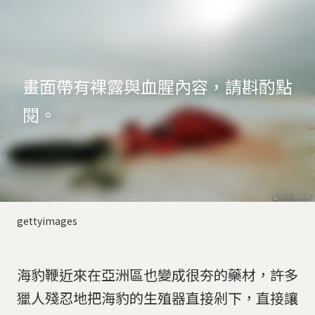
畫面帶有裸露與血腥內容，請斟酌點
閱。
gettyimages
海豹鞭近來在亞洲區也變成很夯的藥材，許多
獵人殘忍地把海豹的生殖器直接剁下，直接讓