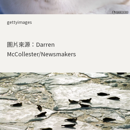
gettyimages
圖片來源：Darren
McCollester/Newsmakers