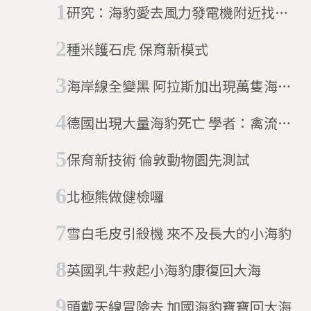
研究：海豹愛去風力發電機附近找食
物
種米護石虎 保育新模式
海岸線全變黑 阿拉斯加出現萬隻海象
聚集
德國出現大量海豹死亡 學者：禽流感
所致
保育新技術 倫敦動物園先測試
北極熊做健檢囉
雪白毛皮引殺機 來不及長大的小海豹
英國乳牛救起小海豹康復回大海
頭戴天線冒險去 加國海豹寶寶回大海