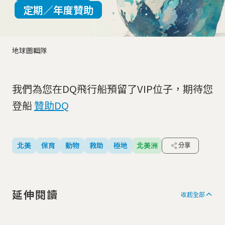
定期／年度贊助
地球圖輯隊
我們為您在DQ飛行船預留了VIP位子，期待您
登船
贊助DQ
北美
保育
動物
救助
極地
北美洲
分享
延伸閱讀
收起全部