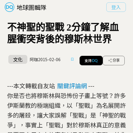
地球圖輯隊
登入
不神聖的聖戰 2分鐘了解血
腥衝突背後的穆斯林世界
文化
阿咖
2015-02-06
支持
分享
DQ
---本文轉載自友站
關鍵評論網
---
你是否也將穆斯林與恐怖份子畫上等號？許多
伊斯蘭教的極端組織，以「聖戰」為名展開許
多的屠殺，讓大家誤解「聖戰」是「神聖的戰
爭」，事實上「聖戰」對於穆斯林真正的意義