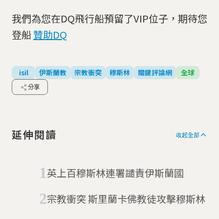
我們為您在DQ飛行船預留了VIP位子，期待您
登船
贊助DQ
isil
伊斯蘭教
宗教衝突
穆斯林
關鍵評論網
全球
分享
延伸閱讀
收起全部
英上百穆斯林連署譴責伊斯蘭國
宗教衝突 斯里蘭卡佛教徒攻擊穆斯林