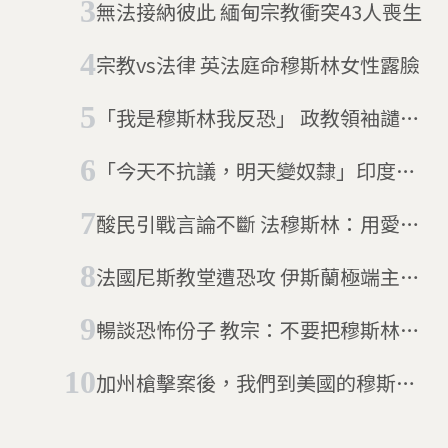
無法接納彼此 緬甸宗教衝突43人喪生
宗教vs法律 英法庭命穆斯林女性露臉
「我是穆斯林我反恐」 政教領袖譴責
巴黎恐攻
「今天不抗議，明天變奴隸」印度
《公民身份修正法案》排除穆斯林引
酸民引戰言論不斷 法穆斯林：用愛和
爆全國抗議
寬容回應他們
法國尼斯教堂遭恐攻 伊斯蘭極端主義
衝突加劇
暢談恐怖份子 教宗：不要把穆斯林和
激進分子劃等號
加州槍擊案後，我們到美國的穆斯林
小鎮上逛了逛