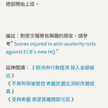
總部開始上班。
編註：對原文報導有興趣的朋友，請參
考"
Scores injured in anti-austerity riots
against ECB's new HQ
"
延伸閱讀：《
歐洲央行救經濟 投入金額破
兆
》
《
不爽財政被管控 希臘民選左派盼改變成
真
》
《
受夠希臘 德望其離開歐元區
》