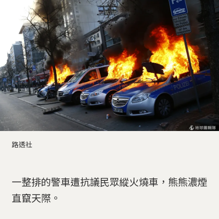
路透社
一整排的警車遭抗議民眾縱火燒車，熊熊濃煙
直竄天際。