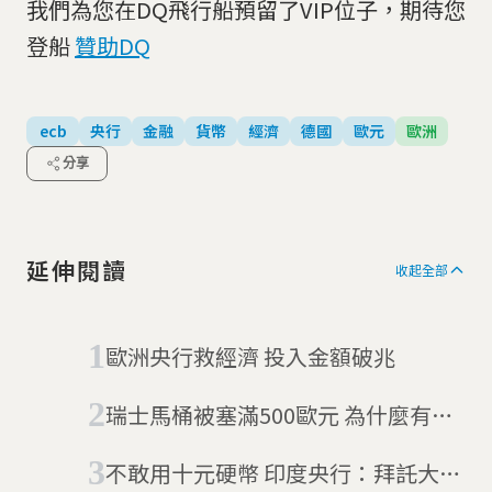
我們為您在DQ飛行船預留了VIP位子，期待您
登船
贊助DQ
ecb
央行
金融
貨幣
經濟
德國
歐元
歐洲
分享
延伸閱讀
收起全部
歐洲央行救經濟 投入金額破兆
瑞士馬桶被塞滿500歐元 為什麼有人
這樣做?
不敢用十元硬幣 印度央行：拜託大家