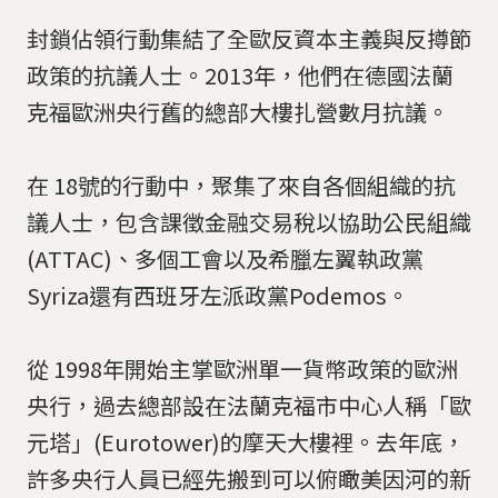
封鎖佔領行動集結了全歐反資本主義與反撙節
政策的抗議人士。2013年，他們在德國法蘭
克福歐洲央行舊的總部大樓扎營數月抗議。
在 18號的行動中，聚集了來自各個組織的抗
議人士，包含課徵金融交易稅以協助公民組織
(ATTAC)、多個工會以及希臘左翼執政黨
Syriza還有西班牙左派政黨Podemos。
從 1998年開始主掌歐洲單一貨幣政策的歐洲
央行，過去總部設在法蘭克福市中心人稱「歐
元塔」(Eurotower)的摩天大樓裡。去年底，
許多央行人員已經先搬到可以俯瞰美因河的新