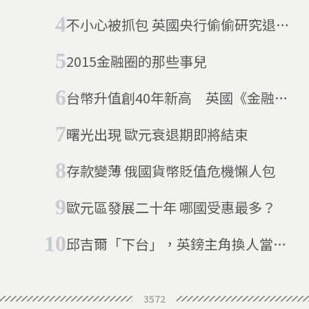
放膽用
不小心被抓包 英國央行偷偷研究退出
歐盟
2015金融圈的那些事兒
台幣升值創40年新高 英國《金融時
報》分析：壽險業出手避險反成推手
曙光出現 歐元衰退期即將結束
存款變薄 俄國貨幣貶值危機懶人包
歐元區發展二十年 哪國受惠最多？
邱吉爾「下台」，英鎊主角換人當！
英國宣布紙幣大改版，動植物成為全
球趨勢
3572