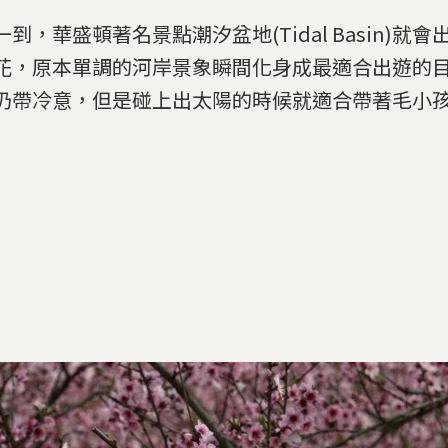
一到，華盛頓著名景點潮汐盆地(Tidal Basin)就
花，原本單調的河岸景象瞬間化身成最適合出遊的
仍帶冷意，但是碰上出太陽的時候就適合帶著毛小