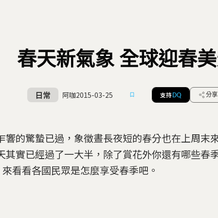
春天新氣象 全球迎春美
日常
阿咖
2015-03-25
支持
分享
DQ
乍響的驚蟄已過，象徵晝長夜短的春分也在上周末來到
天其實已經過了一大半，除了賞花外你還有哪些春
? 來看看各國民眾是怎麼享受春季吧。