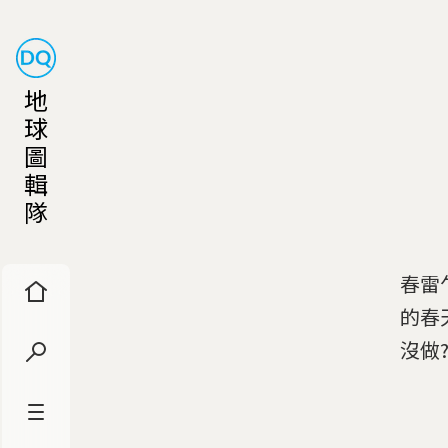
地
球
圖
輯
隊
春雷
的春
沒做