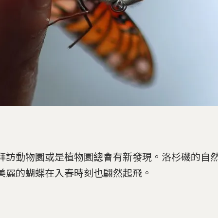
拜訪動物園或是植物園總會有新發現。洛杉磯的自
美麗的蝴蝶在入春時刻也翩然起飛。