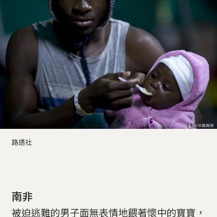
路透社
南非
被迫逃難的男子面無表情地餵著懷中的寶寶，